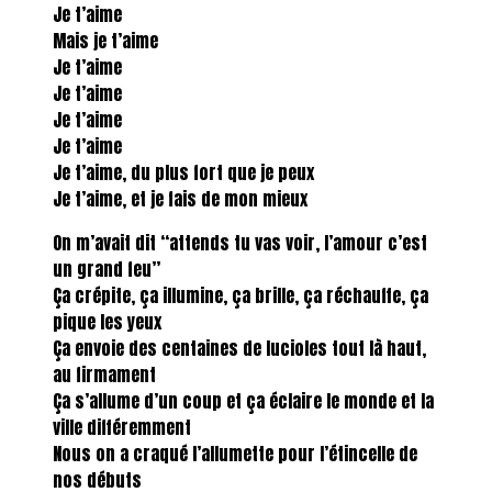
Je t’aime
Mais je t’aime
Je t’aime
Je t’aime
Je t’aime
Je t’aime
Je t’aime, du plus fort que je peux
Je t’aime, et je fais de mon mieux
On m’avait dit “attends tu vas voir, l’amour c’est
un grand feu”
Ça crépite, ça illumine, ça brille, ça réchauffe, ça
pique les yeux
Ça envoie des centaines de lucioles tout là haut,
au firmament
Ça s’allume d’un coup et ça éclaire le monde et la
ville différemment
Nous on a craqué l’allumette pour l’étincelle de
nos débuts