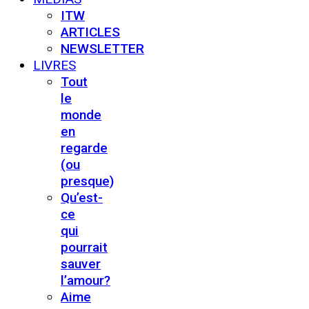
ITW
ARTICLES
NEWSLETTER
LIVRES
Tout
le
monde
en
regarde
(ou
presque)
Qu’est-
ce
qui
pourrait
sauver
l’amour?
Aime