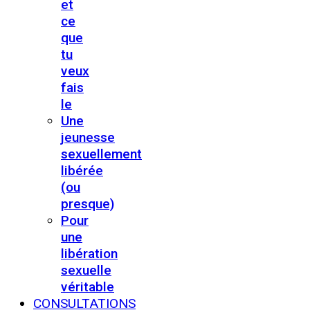
et
ce
que
tu
veux
fais
le
Une
jeunesse
sexuellement
libérée
(ou
presque)
Pour
une
libération
sexuelle
véritable
CONSULTATIONS