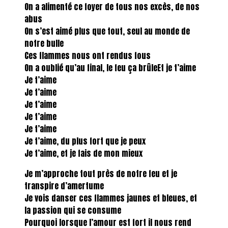
On a alimenté ce foyer de tous nos excès, de nos
abus
On s’est aimé plus que tout, seul au monde de
notre bulle
Ces flammes nous ont rendus fous
On a oublié qu’au final, le feu ça brûleEt je t’aime
Je t’aime
Je t’aime
Je t’aime
Je t’aime
Je t’aime
Je t’aime, du plus fort que je peux
Je t’aime, et je fais de mon mieux
Je m’approche tout près de notre feu et je
transpire d’amertume
Je vois danser ces flammes jaunes et bleues, et
la passion qui se consume
Pourquoi lorsque l’amour est fort il nous rend