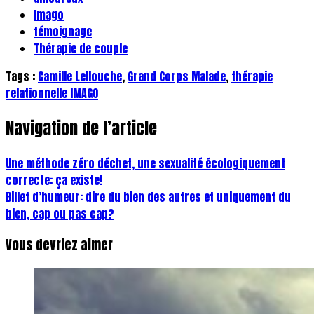
Imago
témoignage
Thérapie de couple
Tags :
Camille Lellouche
,
Grand Corps Malade
,
thérapie
relationnelle IMAGO
Navigation de l’article
Une méthode zéro déchet, une sexualité écologiquement
correcte: ça existe!
Billet d’humeur: dire du bien des autres et uniquement du
bien, cap ou pas cap?
Vous devriez aimer