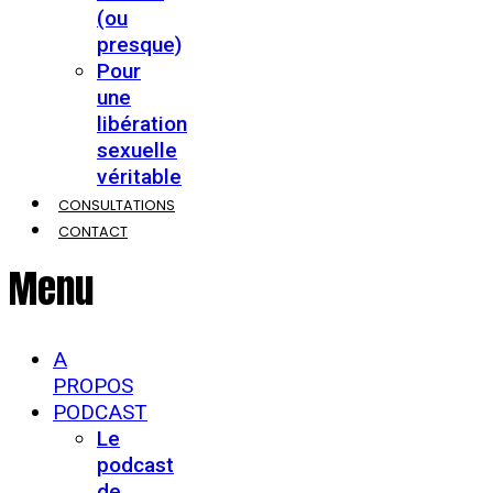
(ou
presque)
Pour
une
libération
sexuelle
véritable
CONSULTATIONS
CONTACT
Menu
A
PROPOS
PODCAST
Le
podcast
de