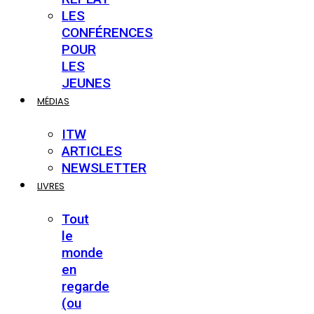
LES
CONFÉRENCES
POUR
LES
JEUNES
MÉDIAS
ITW
ARTICLES
NEWSLETTER
LIVRES
Tout
le
monde
en
regarde
(ou