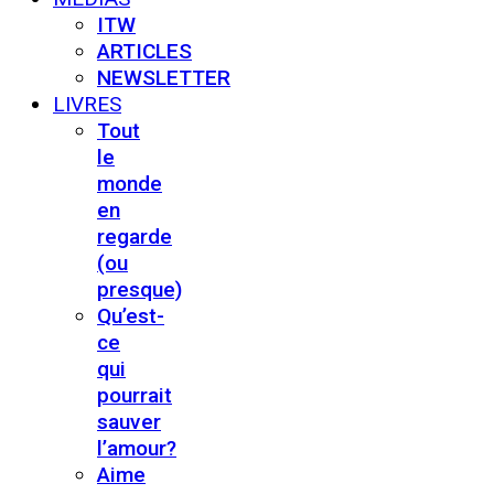
ITW
ARTICLES
NEWSLETTER
LIVRES
Tout
le
monde
en
regarde
(ou
presque)
Qu’est-
ce
qui
pourrait
sauver
l’amour?
Aime