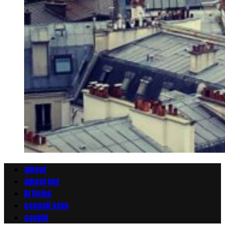
amour
amoureux
Articles
conseil sexo
couple