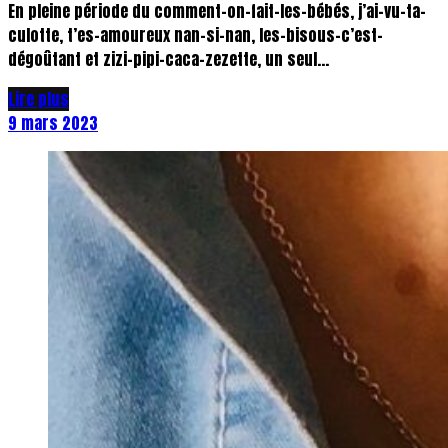
En pleine période du comment-on-fait-les-bébés, j’ai-vu-ta-
culotte, t’es-amoureux nan-si-nan, les-bisous-c’est-
dégoûtant et zizi-pipi-caca-zezette, un seul...
Lire plus
9 mars 2023