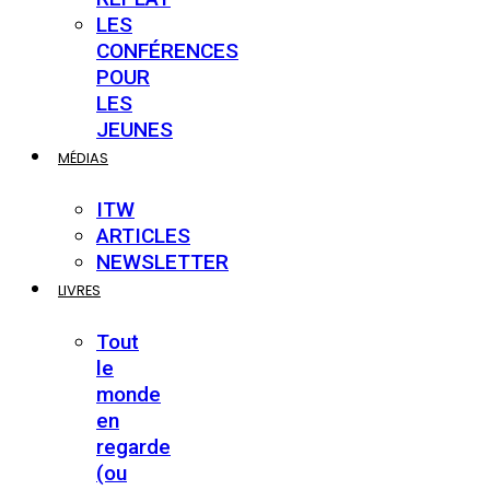
LES
CONFÉRENCES
POUR
LES
JEUNES
MÉDIAS
ITW
ARTICLES
NEWSLETTER
LIVRES
Tout
le
monde
en
regarde
(ou