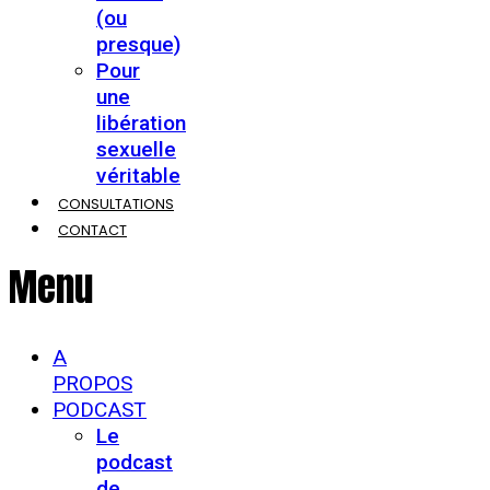
(ou
presque)
Pour
une
libération
sexuelle
véritable
CONSULTATIONS
CONTACT
Menu
A
PROPOS
PODCAST
Le
podcast
de