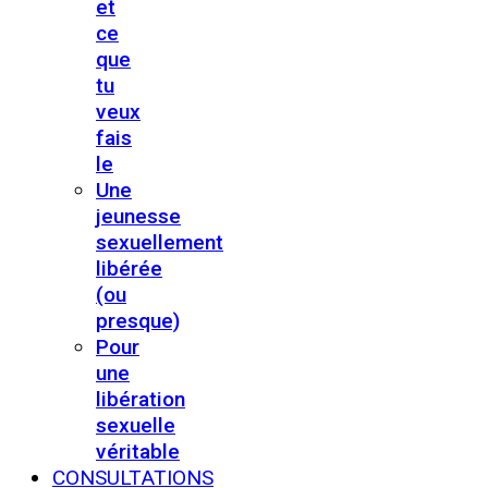
et
ce
que
tu
veux
fais
le
Une
jeunesse
sexuellement
libérée
(ou
presque)
Pour
une
libération
sexuelle
véritable
CONSULTATIONS