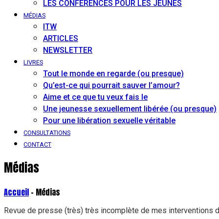
LES CONFÉRENCES POUR LES JEUNES
MÉDIAS
ITW
ARTICLES
NEWSLETTER
LIVRES
Tout le monde en regarde (ou presque)
Qu’est-ce qui pourrait sauver l’amour?
Aime et ce que tu veux fais le
Une jeunesse sexuellement libérée (ou presque)
Pour une libération sexuelle véritable
CONSULTATIONS
CONTACT
Médias
Accueil
- Médias
Revue de presse (très) très incomplète de mes interventions 