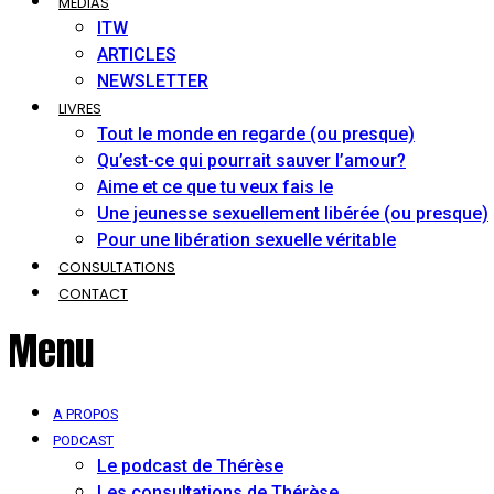
MÉDIAS
ITW
ARTICLES
NEWSLETTER
LIVRES
Tout le monde en regarde (ou presque)
Qu’est-ce qui pourrait sauver l’amour?
Aime et ce que tu veux fais le
Une jeunesse sexuellement libérée (ou presque)
Pour une libération sexuelle véritable
CONSULTATIONS
CONTACT
Menu
A PROPOS
PODCAST
Le podcast de Thérèse
Les consultations de Thérèse