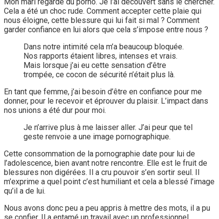
Mon mari regarde du porno. Je l’ai découvert sans le chercher.
Cela a été un choc rude. Comment accepter cette plaie qui
nous éloigne, cette blessure qui lui fait si mal ? Comment
garder confiance en lui alors que cela s’impose entre nous ?
Dans notre intimité cela m’a beaucoup bloquée.
Nos rapports étaient libres, intenses et vrais.
Mais lorsque j’ai eu cette sensation d’être
trompée, ce cocon de sécurité n’était plus là.
En tant que femme, j’ai besoin d’être en confiance pour me
donner, pour le recevoir et éprouver du plaisir. L’impact dans
nos unions a été dur pour moi.
Je n’arrive plus à me laisser aller. J’ai peur que tel
geste renvoie a une image pornographique.
Cette consommation de la pornographie date pour lui de
l’adolescence, bien avant notre rencontre. Elle est le fruit de
blessures non digérées. Il a cru pouvoir s’en sortir seul. Il
m’exprime a quel point c’est humiliant et cela a blessé l’image
qu’il a de lui.
Nous avons donc peu a peu appris à mettre des mots, il a pu
se confier. Il a entamé un travail avec un professionnel