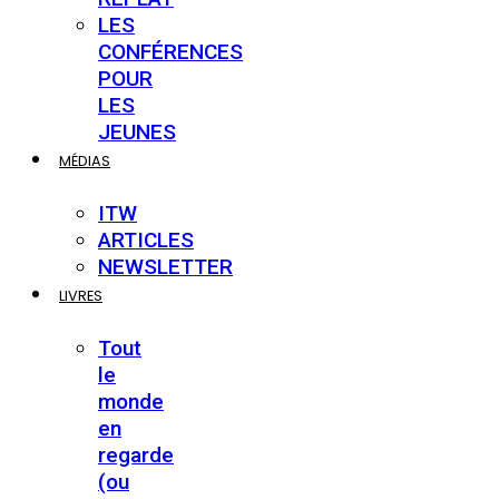
LES
CONFÉRENCES
POUR
LES
JEUNES
MÉDIAS
ITW
ARTICLES
NEWSLETTER
LIVRES
Tout
le
monde
en
regarde
(ou