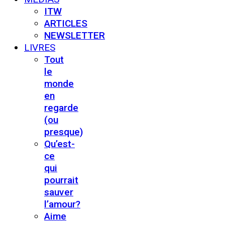
ITW
ARTICLES
NEWSLETTER
LIVRES
Tout
le
monde
en
regarde
(ou
presque)
Qu’est-
ce
qui
pourrait
sauver
l’amour?
Aime