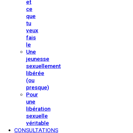
et
ce
que
tu
veux
fais
le
Une
jeunesse
sexuellement
libérée
(ou
presque)
Pour
une
libération
sexuelle
véritable
CONSULTATIONS