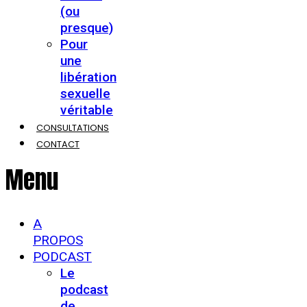
(ou
presque)
Pour
une
libération
sexuelle
véritable
CONSULTATIONS
CONTACT
Menu
A
PROPOS
PODCAST
Le
podcast
de