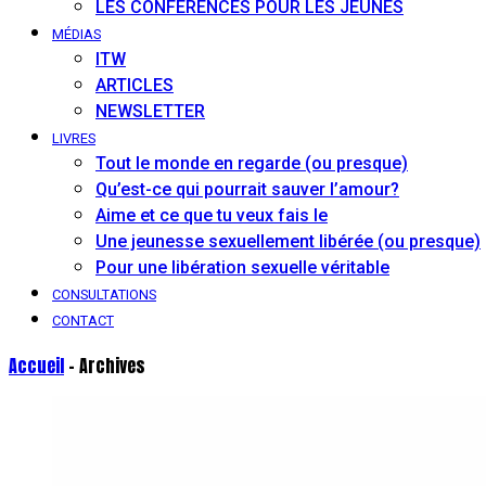
LES CONFÉRENCES POUR LES JEUNES
MÉDIAS
ITW
ARTICLES
NEWSLETTER
LIVRES
Tout le monde en regarde (ou presque)
Qu’est-ce qui pourrait sauver l’amour?
Aime et ce que tu veux fais le
Une jeunesse sexuellement libérée (ou presque)
Pour une libération sexuelle véritable
CONSULTATIONS
CONTACT
Accueil
- Archives