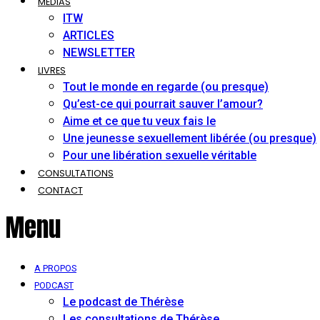
MÉDIAS
ITW
ARTICLES
NEWSLETTER
LIVRES
Tout le monde en regarde (ou presque)
Qu’est-ce qui pourrait sauver l’amour?
Aime et ce que tu veux fais le
Une jeunesse sexuellement libérée (ou presque)
Pour une libération sexuelle véritable
CONSULTATIONS
CONTACT
Menu
A PROPOS
PODCAST
Le podcast de Thérèse
Les consultations de Thérèse