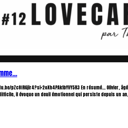
femme…
outu.be/pZc8fRGjir4?si=2oXh4PAk1bYVY5R3 En résumé... Olivier, â
difficile, il évoque un deuil émotionnel qui persiste depuis un a