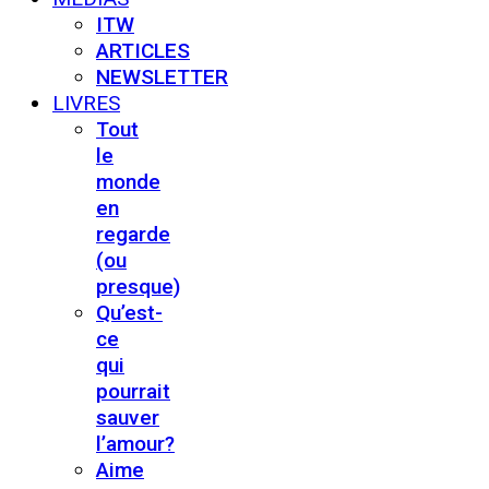
ITW
ARTICLES
NEWSLETTER
LIVRES
Tout
le
monde
en
regarde
(ou
presque)
Qu’est-
ce
qui
pourrait
sauver
l’amour?
Aime