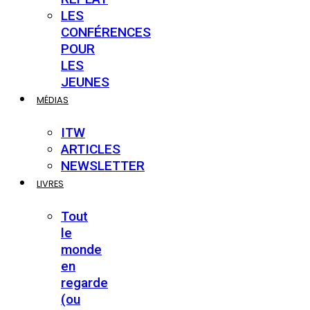
LES
CONFÉRENCES
POUR
LES
JEUNES
MÉDIAS
ITW
ARTICLES
NEWSLETTER
LIVRES
Tout
le
monde
en
regarde
(ou