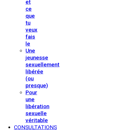
et
ce
que
tu
veux
fais
le
Une
jeunesse
sexuellement
libérée
(ou
presque)
Pour
une
libération
sexuelle
véritable
CONSULTATIONS