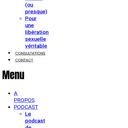
(ou
presque)
Pour
une
libération
sexuelle
véritable
CONSULTATIONS
CONTACT
Menu
A
PROPOS
PODCAST
Le
podcast
de