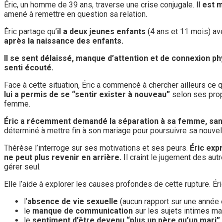
Éric, un homme de 39 ans, traverse une crise conjugale.
Il est
amené à remettre en question sa relation.
Éric partage qu’
il a deux jeunes enfants
(4 ans et 11 mois) av
après la naissance des enfants.
Il se sent délaissé, manque d’attention et de connexion p
senti écouté.
Face à cette situation, Éric a commencé à chercher ailleurs ce q
lui a permis de se “sentir exister à nouveau”
selon ses propr
femme.
Éric a récemment demandé la séparation à sa femme, sans l
déterminé à mettre fin à son mariage pour poursuivre sa nouvelle
Thérèse l’interroge sur ses motivations et ses peurs.
Éric exp
ne peut plus revenir en arrière.
Il craint le jugement des aut
gérer seul.
Elle l’aide à explorer les causes profondes de cette rupture. Ér
l’
absence de vie sexuelle
(aucun rapport sur une année 
le
manque de communication
sur les sujets intimes m
le
sentiment d’être devenu “plus un père qu’un mari”
.