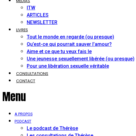
MÉDIAS
ITW
ARTICLES
NEWSLETTER
LIVRES
Tout le monde en regarde (ou presque)
Qu’est-ce qui pourrait sauver l’amour?
Aime et ce que tu veux fais le
Une jeunesse sexuellement libérée (ou presque)
Pour une libération sexuelle véritable
CONSULTATIONS
CONTACT
Menu
A PROPOS
PODCAST
Le podcast de Thérèse
Les consultations de Thérèse