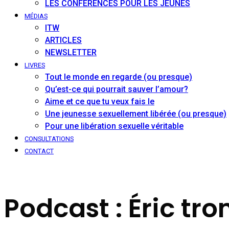
LES CONFÉRENCES POUR LES JEUNES
MÉDIAS
ITW
ARTICLES
NEWSLETTER
LIVRES
Tout le monde en regarde (ou presque)
Qu’est-ce qui pourrait sauver l’amour?
Aime et ce que tu veux fais le
Une jeunesse sexuellement libérée (ou presque)
Pour une libération sexuelle véritable
CONSULTATIONS
CONTACT
Podcast : Éric t