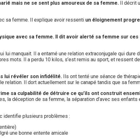
 marié mais ne se sent plus amoureux de sa femme.
Il décrit
ec sa femme. Il explique avoir ressenti
un éloignement progre
hysique avec sa femme. Il dit avoir alerté sa femme sur ces
ui lui manquait. Il a entamé une relation extraconjugale qui dure 
es mots. Il a perdu 10 kilos, s’est remis au sport, et ressent d
ui révéler son infidélité.
Ils ont tenté une séance de thérapi
 relation. Il dort actuellement sur le canapé tandis que sa femme
rime sa culpabilité de détruire ce qu’ils ont construit ensemb
res, la déception de sa femme, la séparation d’avec ses enfants 
ic identifie plusieurs problèmes :
entière)
algré une bonne entente amicale