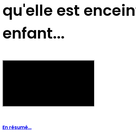
qu'elle est encei
enfant...
En résumé...