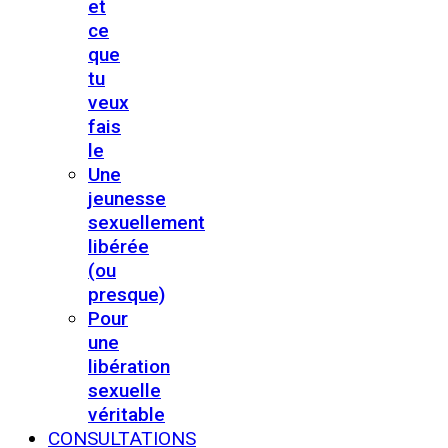
et
ce
que
tu
veux
fais
le
Une
jeunesse
sexuellement
libérée
(ou
presque)
Pour
une
libération
sexuelle
véritable
CONSULTATIONS