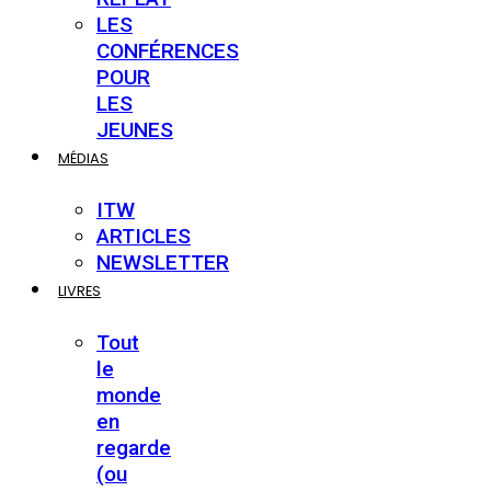
LES
CONFÉRENCES
POUR
LES
JEUNES
MÉDIAS
ITW
ARTICLES
NEWSLETTER
LIVRES
Tout
le
monde
en
regarde
(ou