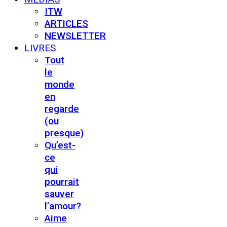
ITW
ARTICLES
NEWSLETTER
LIVRES
Tout
le
monde
en
regarde
(ou
presque)
Qu’est-
ce
qui
pourrait
sauver
l’amour?
Aime