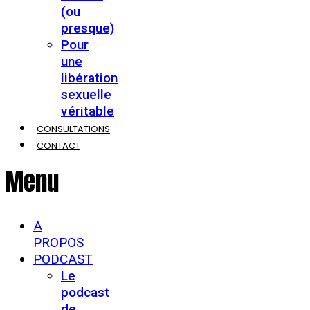
(ou
presque)
Pour
une
libération
sexuelle
véritable
CONSULTATIONS
CONTACT
Menu
A
PROPOS
PODCAST
Le
podcast
de