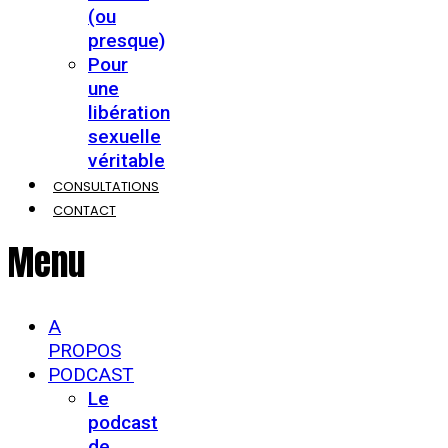
(ou
presque)
Pour
une
libération
sexuelle
véritable
CONSULTATIONS
CONTACT
Menu
A
PROPOS
PODCAST
Le
podcast
de