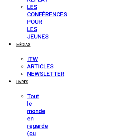
LES
CONFÉRENCES
POUR
LES
JEUNES
MÉDIAS
ITW
ARTICLES
NEWSLETTER
LIVRES
Tout
le
monde
en
regarde
(ou