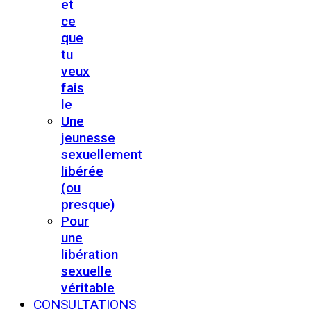
et
ce
que
tu
veux
fais
le
Une
jeunesse
sexuellement
libérée
(ou
presque)
Pour
une
libération
sexuelle
véritable
CONSULTATIONS