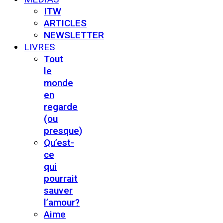
ITW
ARTICLES
NEWSLETTER
LIVRES
Tout
le
monde
en
regarde
(ou
presque)
Qu’est-
ce
qui
pourrait
sauver
l’amour?
Aime