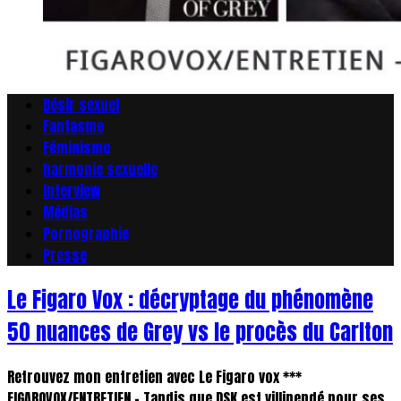
Désir sexuel
Fantasme
Féminisme
harmonie sexuelle
Interview
Médias
Pornographie
Presse
Le Figaro Vox : décryptage du phénomène
50 nuances de Grey vs le procès du Carlton
Retrouvez mon entretien avec Le Figaro vox ***
FIGAROVOX/ENTRETIEN - Tandis que DSK est villipendé pour ses