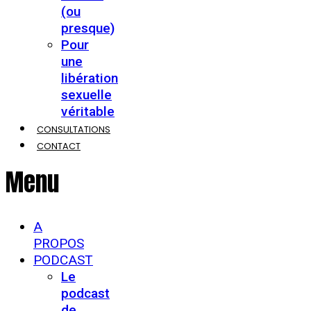
(ou
presque)
Pour
une
libération
sexuelle
véritable
CONSULTATIONS
CONTACT
Menu
A
PROPOS
PODCAST
Le
podcast
de