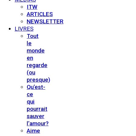
ITW
ARTICLES
NEWSLETTER
LIVRES
Tout
le
monde
en
regarde
(ou
presque)
Qu’est-
ce
qui
pourrait
sauver
l’amour?
Aime