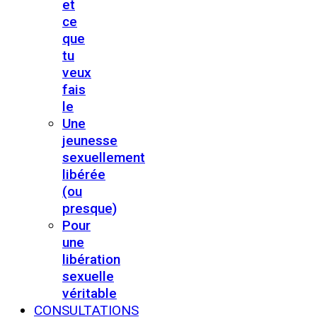
et
ce
que
tu
veux
fais
le
Une
jeunesse
sexuellement
libérée
(ou
presque)
Pour
une
libération
sexuelle
véritable
CONSULTATIONS