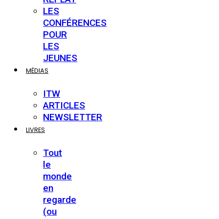
LES
CONFÉRENCES
POUR
LES
JEUNES
MÉDIAS
ITW
ARTICLES
NEWSLETTER
LIVRES
Tout
le
monde
en
regarde
(ou