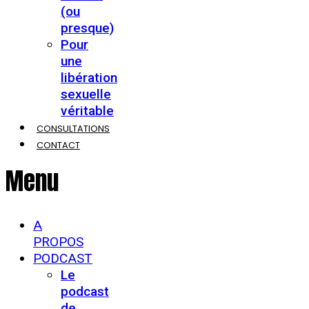
(ou
presque)
Pour
une
libération
sexuelle
véritable
CONSULTATIONS
CONTACT
Menu
A
PROPOS
PODCAST
Le
podcast
de