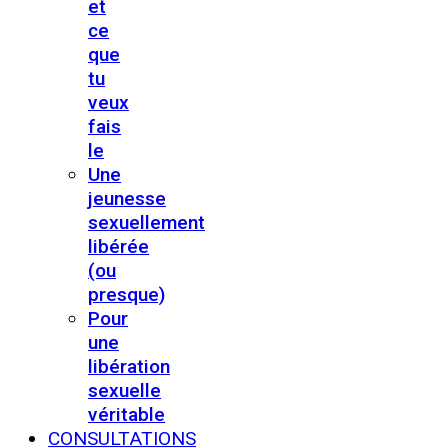
et
ce
que
tu
veux
fais
le
Une
jeunesse
sexuellement
libérée
(ou
presque)
Pour
une
libération
sexuelle
véritable
CONSULTATIONS