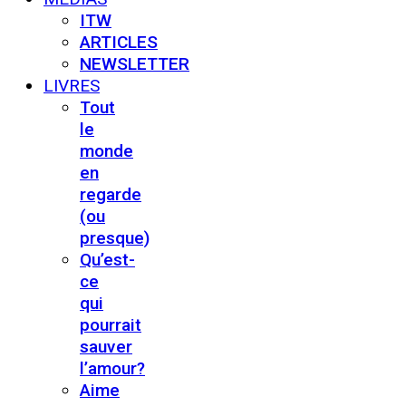
ITW
ARTICLES
NEWSLETTER
LIVRES
Tout
le
monde
en
regarde
(ou
presque)
Qu’est-
ce
qui
pourrait
sauver
l’amour?
Aime