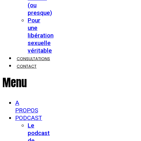
(ou
presque)
Pour
une
libération
sexuelle
véritable
CONSULTATIONS
CONTACT
Menu
A
PROPOS
PODCAST
Le
podcast
de