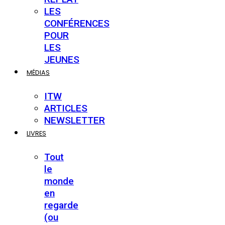
LES
CONFÉRENCES
POUR
LES
JEUNES
MÉDIAS
ITW
ARTICLES
NEWSLETTER
LIVRES
Tout
le
monde
en
regarde
(ou