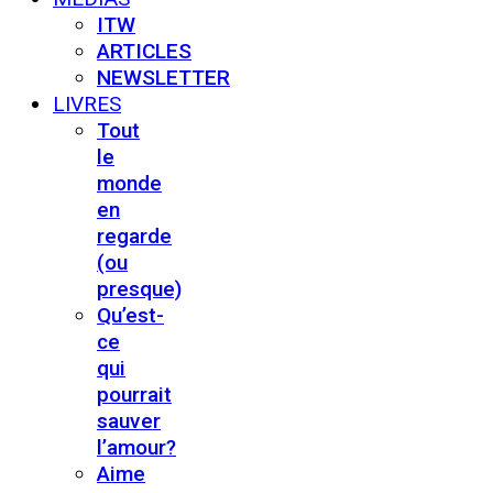
ITW
ARTICLES
NEWSLETTER
LIVRES
Tout
le
monde
en
regarde
(ou
presque)
Qu’est-
ce
qui
pourrait
sauver
l’amour?
Aime