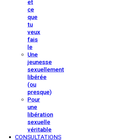
et
ce
que
tu
veux
fais
le
Une
jeunesse
sexuellement
libérée
(ou
presque)
Pour
une
libération
sexuelle
véritable
CONSULTATIONS