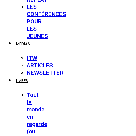
LES
CONFÉRENCES
POUR
LES
JEUNES
MÉDIAS
ITW
ARTICLES
NEWSLETTER
LIVRES
Tout
le
monde
en
regarde
(ou