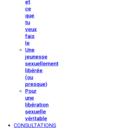
et
ce
que
tu
veux
fais
le
Une
jeunesse
sexuellement
libérée
(ou
presque)
Pour
une
libération
sexuelle
véritable
CONSULTATIONS