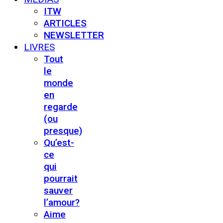
ITW
ARTICLES
NEWSLETTER
LIVRES
Tout
le
monde
en
regarde
(ou
presque)
Qu’est-
ce
qui
pourrait
sauver
l’amour?
Aime