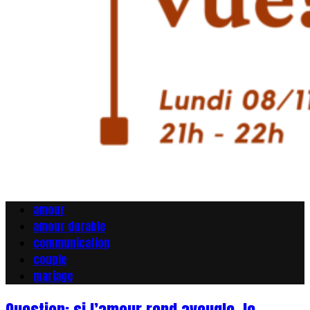
amour
amour durable
communication
couple
mariage