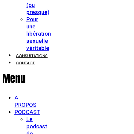
(ou
presque)
Pour
une
libération
sexuelle
véritable
CONSULTATIONS
CONTACT
Menu
A
PROPOS
PODCAST
Le
podcast
de