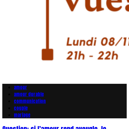
amour
amour durable
communication
couple
mariage