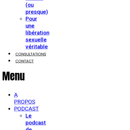
(ou
presque)
Pour
une
libération
sexuelle
véritable
CONSULTATIONS
CONTACT
Menu
A
PROPOS
PODCAST
Le
podcast
de