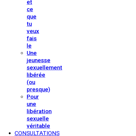
et
ce
que
tu
veux
fais
le
Une
jeunesse
sexuellement
libérée
(ou
presque)
Pour
une
libération
sexuelle
véritable
CONSULTATIONS