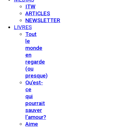
ITW
ARTICLES
NEWSLETTER
LIVRES
Tout
le
monde
en
regarde
(ou
presque)
Qu’est-
ce
qui
pourrait
sauver
l’amour?
Aime