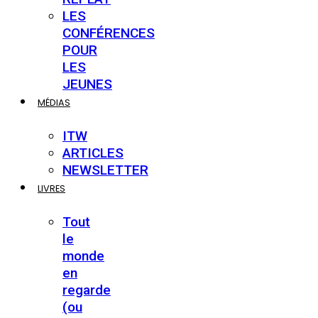
LES
CONFÉRENCES
POUR
LES
JEUNES
MÉDIAS
ITW
ARTICLES
NEWSLETTER
LIVRES
Tout
le
monde
en
regarde
(ou