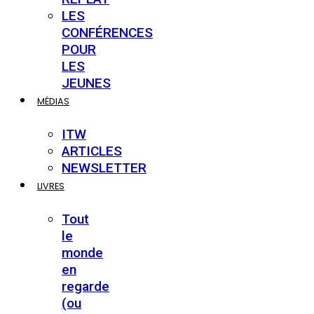
LES
CONFÉRENCES
POUR
LES
JEUNES
MÉDIAS
ITW
ARTICLES
NEWSLETTER
LIVRES
Tout
le
monde
en
regarde
(ou