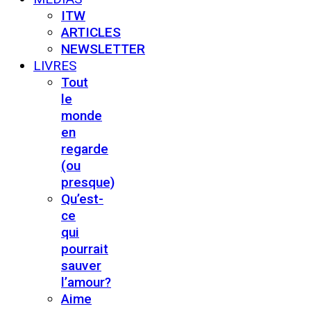
ITW
ARTICLES
NEWSLETTER
LIVRES
Tout
le
monde
en
regarde
(ou
presque)
Qu’est-
ce
qui
pourrait
sauver
l’amour?
Aime