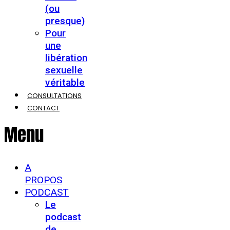
(ou
presque)
Pour
une
libération
sexuelle
véritable
CONSULTATIONS
CONTACT
Menu
A
PROPOS
PODCAST
Le
podcast
de