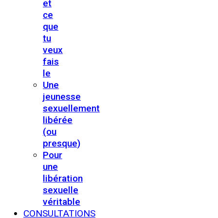
et
ce
que
tu
veux
fais
le
Une
jeunesse
sexuellement
libérée
(ou
presque)
Pour
une
libération
sexuelle
véritable
CONSULTATIONS