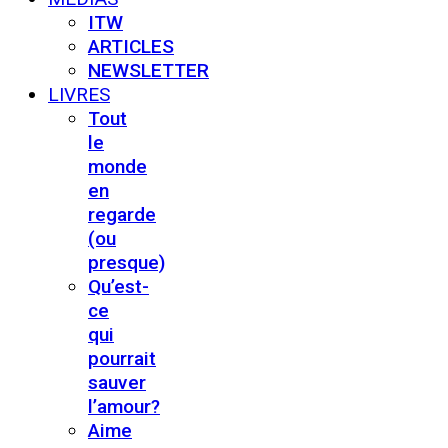
ITW
ARTICLES
NEWSLETTER
LIVRES
Tout
le
monde
en
regarde
(ou
presque)
Qu’est-
ce
qui
pourrait
sauver
l’amour?
Aime