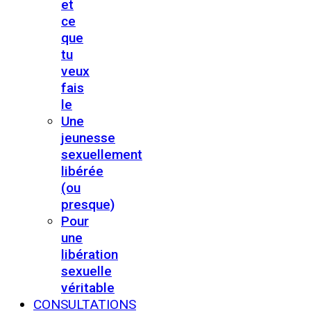
et
ce
que
tu
veux
fais
le
Une
jeunesse
sexuellement
libérée
(ou
presque)
Pour
une
libération
sexuelle
véritable
CONSULTATIONS