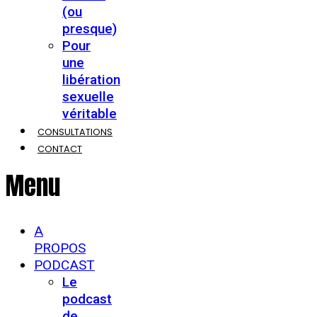
(ou
presque)
Pour
une
libération
sexuelle
véritable
CONSULTATIONS
CONTACT
Menu
A
PROPOS
PODCAST
Le
podcast
de