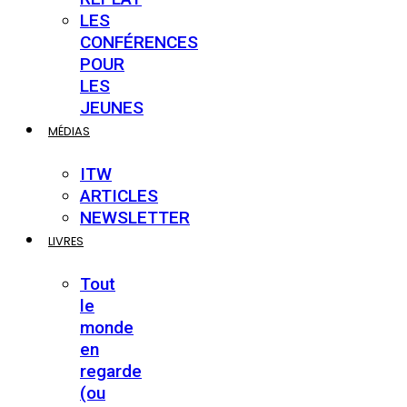
LES
CONFÉRENCES
POUR
LES
JEUNES
MÉDIAS
ITW
ARTICLES
NEWSLETTER
LIVRES
Tout
le
monde
en
regarde
(ou