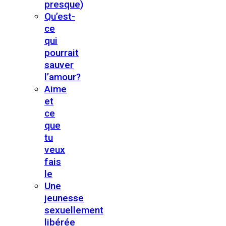
presque)
Qu’est-
ce
qui
pourrait
sauver
l’amour?
Aime
et
ce
que
tu
veux
fais
le
Une
jeunesse
sexuellement
libérée