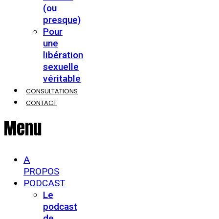
(ou
presque)
Pour
une
libération
sexuelle
véritable
CONSULTATIONS
CONTACT
Menu
A
PROPOS
PODCAST
Le
podcast
de