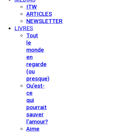
ITW
ARTICLES
NEWSLETTER
LIVRES
Tout
le
monde
en
regarde
(ou
presque)
Qu’est-
ce
qui
pourrait
sauver
l’amour?
Aime