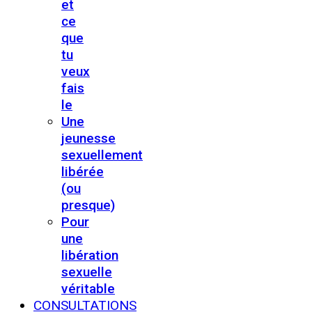
et
ce
que
tu
veux
fais
le
Une
jeunesse
sexuellement
libérée
(ou
presque)
Pour
une
libération
sexuelle
véritable
CONSULTATIONS