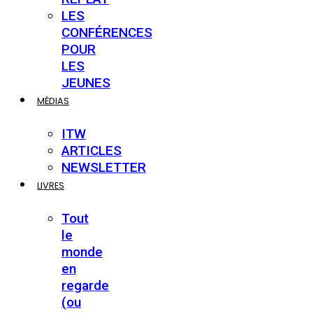
LES
CONFÉRENCES
POUR
LES
JEUNES
MÉDIAS
ITW
ARTICLES
NEWSLETTER
LIVRES
Tout
le
monde
en
regarde
(ou