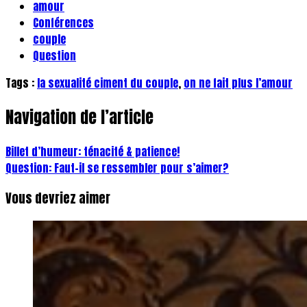
amour
Conférences
couple
Question
Tags :
la sexualité ciment du couple
,
on ne fait plus l’amour
Navigation de l’article
Billet d’humeur: ténacité & patience!
Question: Faut-il se ressembler pour s’aimer?
Vous devriez aimer