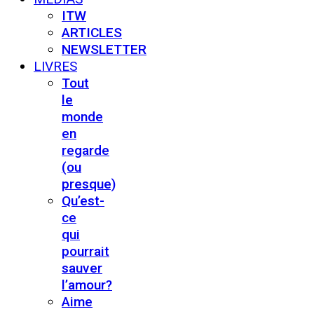
ITW
ARTICLES
NEWSLETTER
LIVRES
Tout
le
monde
en
regarde
(ou
presque)
Qu’est-
ce
qui
pourrait
sauver
l’amour?
Aime