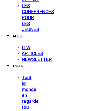
LES
CONFÉRENCES
POUR
LES
JEUNES
MÉDIAS
ITW
ARTICLES
NEWSLETTER
LIVRES
Tout
le
monde
en
regarde
(ou