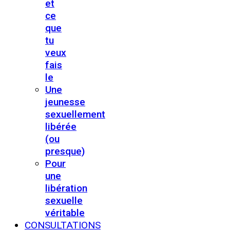
et
ce
que
tu
veux
fais
le
Une
jeunesse
sexuellement
libérée
(ou
presque)
Pour
une
libération
sexuelle
véritable
CONSULTATIONS