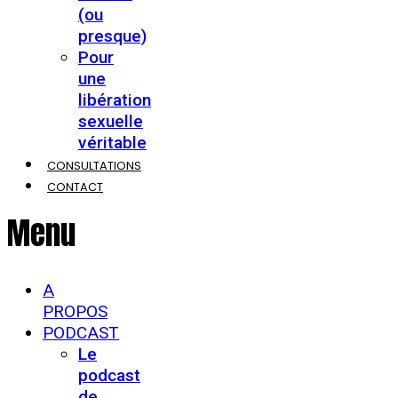
(ou
presque)
Pour
une
libération
sexuelle
véritable
CONSULTATIONS
CONTACT
Menu
A
PROPOS
PODCAST
Le
podcast
de