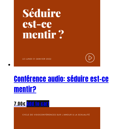
Conférence audio: séduire est-ce
mentir?
7.00
€
Add to cart