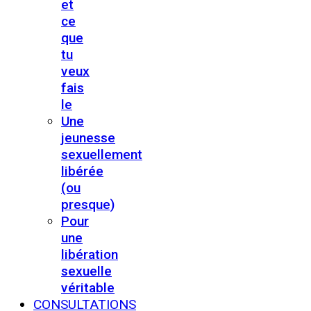
et
ce
que
tu
veux
fais
le
Une
jeunesse
sexuellement
libérée
(ou
presque)
Pour
une
libération
sexuelle
véritable
CONSULTATIONS