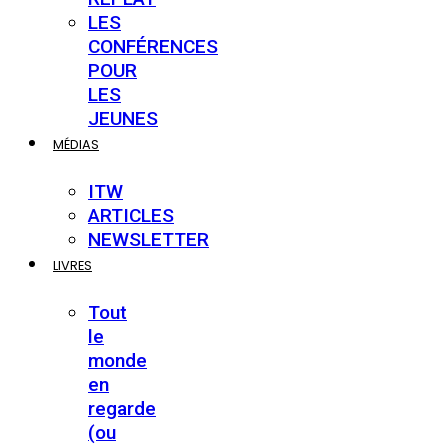
LES
CONFÉRENCES
POUR
LES
JEUNES
MÉDIAS
ITW
ARTICLES
NEWSLETTER
LIVRES
Tout
le
monde
en
regarde
(ou