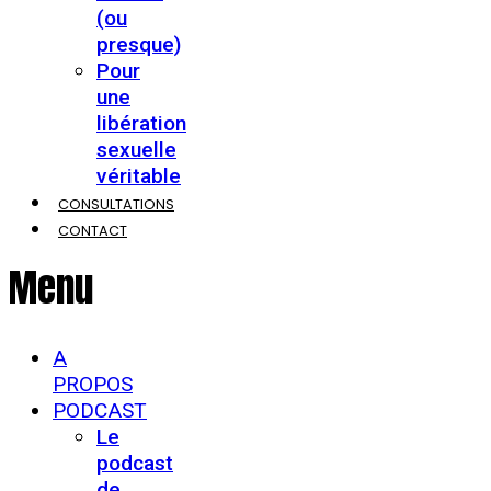
(ou
presque)
Pour
une
libération
sexuelle
véritable
CONSULTATIONS
CONTACT
Menu
A
PROPOS
PODCAST
Le
podcast
de