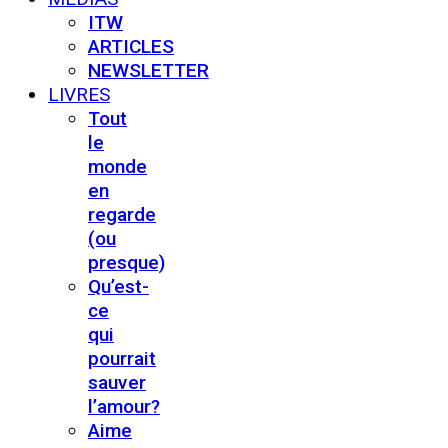
ITW
ARTICLES
NEWSLETTER
LIVRES
Tout
le
monde
en
regarde
(ou
presque)
Qu’est-
ce
qui
pourrait
sauver
l’amour?
Aime