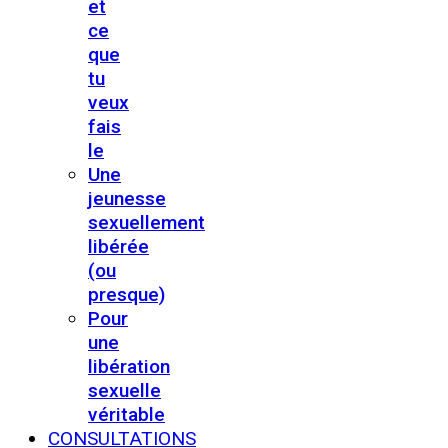
et
ce
que
tu
veux
fais
le
Une
jeunesse
sexuellement
libérée
(ou
presque)
Pour
une
libération
sexuelle
véritable
CONSULTATIONS