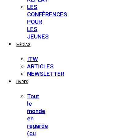
LES
CONFÉRENCES
POUR
LES
JEUNES
MÉDIAS
ITW
ARTICLES
NEWSLETTER
LIVRES
Tout
le
monde
en
regarde
(ou