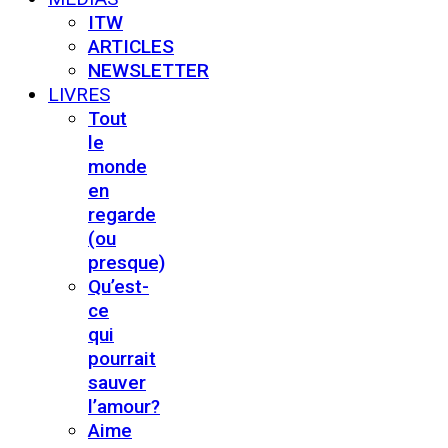
ITW
ARTICLES
NEWSLETTER
LIVRES
Tout
le
monde
en
regarde
(ou
presque)
Qu’est-
ce
qui
pourrait
sauver
l’amour?
Aime