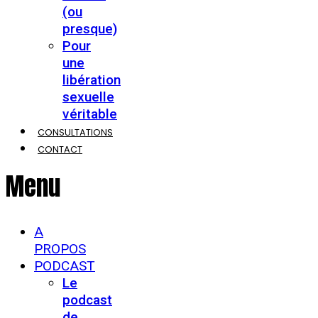
(ou
presque)
Pour
une
libération
sexuelle
véritable
CONSULTATIONS
CONTACT
Menu
A
PROPOS
PODCAST
Le
podcast
de