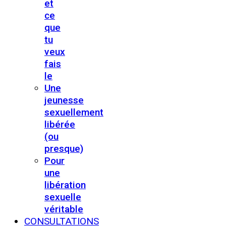
et
ce
que
tu
veux
fais
le
Une
jeunesse
sexuellement
libérée
(ou
presque)
Pour
une
libération
sexuelle
véritable
CONSULTATIONS