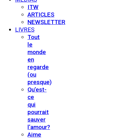
ITW
ARTICLES
NEWSLETTER
LIVRES
Tout
le
monde
en
regarde
(ou
presque)
Qu’est-
ce
qui
pourrait
sauver
l’amour?
Aime