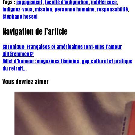
Tags :
engagement
,
faculté d'indignation
,
indifférence
,
indignez-vous
,
mission
,
personne humaine
,
responsabilité
,
Stephane hessel
Navigation de l’article
Chronique: Françaises et américaines font-elles l’amour
différemment?
Billet d’humeur: magazines féminins, gap culturel et pratique
du retrait…
Vous devriez aimer