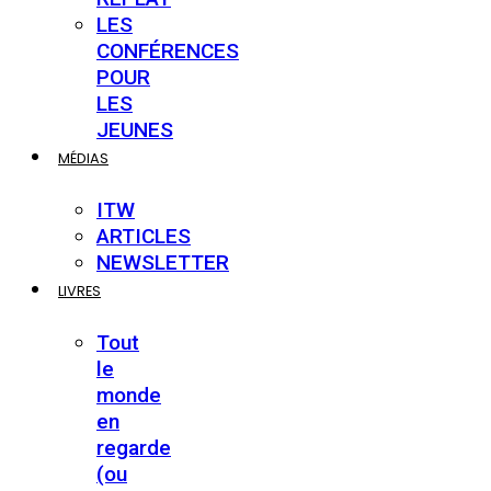
LES
CONFÉRENCES
POUR
LES
JEUNES
MÉDIAS
ITW
ARTICLES
NEWSLETTER
LIVRES
Tout
le
monde
en
regarde
(ou