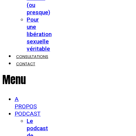
(ou
presque)
Pour
une
libération
sexuelle
véritable
CONSULTATIONS
CONTACT
Menu
A
PROPOS
PODCAST
Le
podcast
de