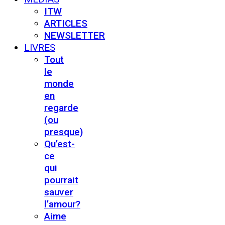
ITW
ARTICLES
NEWSLETTER
LIVRES
Tout
le
monde
en
regarde
(ou
presque)
Qu’est-
ce
qui
pourrait
sauver
l’amour?
Aime