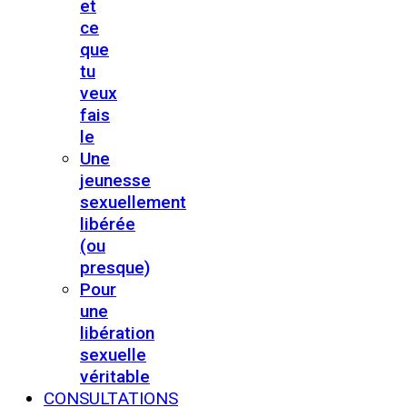
et
ce
que
tu
veux
fais
le
Une
jeunesse
sexuellement
libérée
(ou
presque)
Pour
une
libération
sexuelle
véritable
CONSULTATIONS