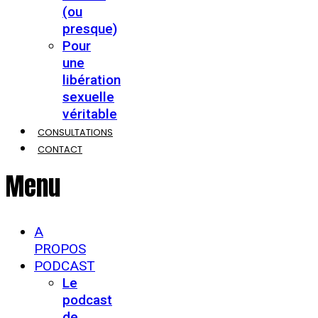
(ou
presque)
Pour
une
libération
sexuelle
véritable
CONSULTATIONS
CONTACT
Menu
A
PROPOS
PODCAST
Le
podcast
de