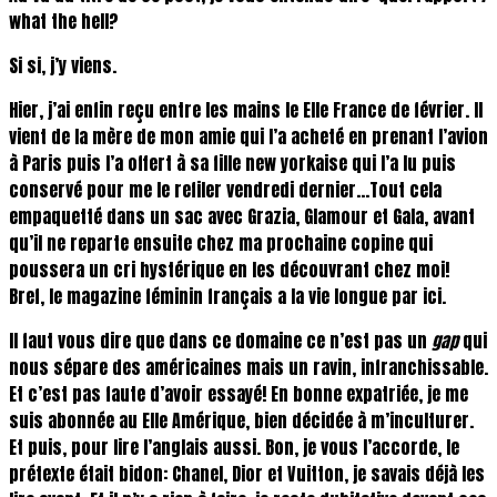
what the hell?
Si si, j’y viens.
Hier, j’ai enfin reçu entre les mains le Elle France de février. Il
vient de la mère de mon amie qui l’a acheté en prenant l’avion
à Paris puis l’a offert à sa fille new yorkaise qui l’a lu puis
conservé pour me le refiler vendredi dernier…Tout cela
empaquetté dans un sac avec Grazia, Glamour et Gala, avant
qu’il ne reparte ensuite chez ma prochaine copine qui
poussera un cri hystérique en les découvrant chez moi!
Bref, le magazine féminin français a la vie longue par ici.
Il faut vous dire que dans ce domaine ce n’est pas un
gap
qui
nous sépare des américaines mais un ravin, infranchissable.
Et c’est pas faute d’avoir essayé! En bonne expatriée, je me
suis abonnée au Elle Amérique, bien décidée à m’inculturer.
Et puis, pour lire l’anglais aussi. Bon, je vous l’accorde, le
prétexte était bidon: Chanel, Dior et Vuitton, je savais déjà les