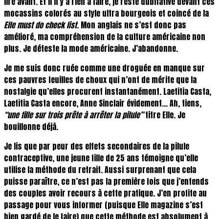
lire avant. Et il n’y a rien à faire, je reste dubitative devant ces
mocassins colorés au style ultra bourgeois et coincé de la
Elle must do check list
. Mon anglais ne s’est donc pas
amélioré, ma compréhension de la culture américaine non
plus. Je déteste la mode américaine. J’abandonne.
Je me suis donc ruée comme une droguée en manque sur
ces pauvres feuilles de choux qui n’ont de mérite que la
nostalgie qu’elles procurent instantanément. Laetitia Casta,
Laetitia Casta encore, Anne Sinclair évidement… Ah, tiens,
“une fille sur trois prête à arrêter la pilule”
titre Elle. Je
bouillonne déjà.
Je lis que par peur des effets secondaires de la pilule
contraceptive, une jeune fille de 25 ans témoigne qu’elle
utilise la méthode du retrait. Aussi surprenant que cela
puisse paraître, ce n’est pas la première fois que j’entends
des couples avoir recours à cette pratique. J’en profite au
passage pour vous informer (puisque Elle magazine s’est
bien gardé de le faire) que cette méthode est absolument à