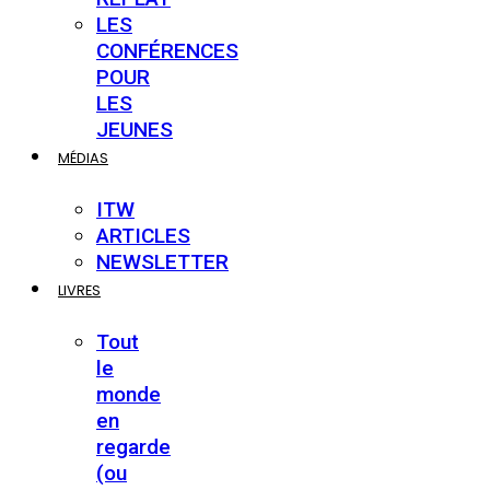
LES
CONFÉRENCES
POUR
LES
JEUNES
MÉDIAS
ITW
ARTICLES
NEWSLETTER
LIVRES
Tout
le
monde
en
regarde
(ou