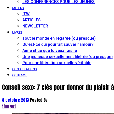
LES CONFÉRENCES POUR LES JEUNES
MÉDIAS
ITW
ARTICLES
NEWSLETTER
LIVRES
Tout le monde en regarde (ou presque)
Qu’est-ce qui pourrait sauver l’amour?
Aime et ce que tu veux fais le
Une jeunesse sexuellement libérée (ou presque)
Pour une libération sexuelle véritable
CONSULTATIONS
CONTACT
Conseil sexo: 7 clés pour donner du plaisir
8 octobre 2013
Posted By
thargot