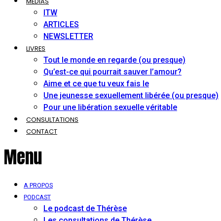
MÉDIAS
ITW
ARTICLES
NEWSLETTER
LIVRES
Tout le monde en regarde (ou presque)
Qu’est-ce qui pourrait sauver l’amour?
Aime et ce que tu veux fais le
Une jeunesse sexuellement libérée (ou presque)
Pour une libération sexuelle véritable
CONSULTATIONS
CONTACT
Menu
A PROPOS
PODCAST
Le podcast de Thérèse
Les consultations de Thérèse