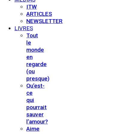
ITW
ARTICLES
NEWSLETTER
LIVRES
Tout
le
monde
en
regarde
(ou
presque)
Qu’est-
ce
qui
pourrait
sauver
l’amour?
Aime