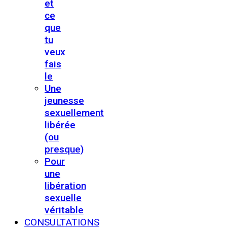
et
ce
que
tu
veux
fais
le
Une
jeunesse
sexuellement
libérée
(ou
presque)
Pour
une
libération
sexuelle
véritable
CONSULTATIONS