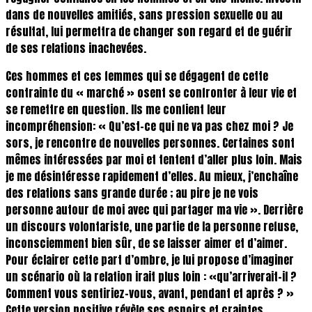
dans de nouvelles amitiés, sans pression sexuelle ou au
résultat, lui permettra de changer son regard et de guérir
de ses relations inachevées.
Ces hommes et ces femmes qui se dégagent de cette
contrainte du « marché » osent se confronter à leur vie et
se remettre en question. Ils me confient leur
incompréhension: « Qu’est-ce qui ne va pas chez moi ? Je
sors, je rencontre de nouvelles personnes. Certaines sont
mêmes intéressées par moi et tentent d’aller plus loin. Mais
je me désintéresse rapidement d’elles. Au mieux, j’enchaîne
des relations sans grande durée ; au pire je ne vois
personne autour de moi avec qui partager ma vie ». Derrière
un discours volontariste, une partie de la personne refuse,
inconsciemment bien sûr, de se laisser aimer et d’aimer.
Pour éclairer cette part d’ombre, je lui propose d’imaginer
un scénario où la relation irait plus loin : «qu’arriverait-il ?
Comment vous sentiriez-vous, avant, pendant et après ? »
Cette version positive révèle ses espoirs et craintes