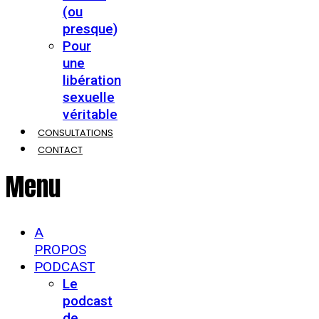
(ou
presque)
Pour
une
libération
sexuelle
véritable
CONSULTATIONS
CONTACT
Menu
A
PROPOS
PODCAST
Le
podcast
de