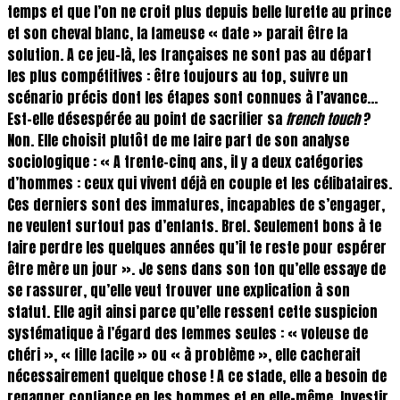
temps et que l’on ne croit plus depuis belle lurette au prince
et son cheval blanc, la fameuse « date » parait être la
solution. A ce jeu-là, les françaises ne sont pas au départ
les plus compétitives : être toujours au top, suivre un
scénario précis dont les étapes sont connues à l’avance…
Est-elle désespérée au point de sacrifier sa
french touch
?
Non. Elle choisit plutôt de me faire part de son analyse
sociologique : « A trente-cinq ans, il y a deux catégories
d’hommes : ceux qui vivent déjà en couple et les célibataires.
Ces derniers sont des immatures, incapables de s’engager,
ne veulent surtout pas d’enfants. Bref. Seulement bons à te
faire perdre les quelques années qu’il te reste pour espérer
être mère un jour ». Je sens dans son ton qu’elle essaye de
se rassurer, qu’elle veut trouver une explication à son
statut. Elle agit ainsi parce qu’elle ressent cette suspicion
systématique à l’égard des femmes seules : « voleuse de
chéri », « fille facile » ou « à problème », elle cacherait
nécessairement quelque chose ! A ce stade, elle a besoin de
regagner confiance en les hommes et en elle-même. Investir