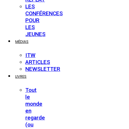
LES
CONFÉRENCES
POUR
LES
JEUNES
MÉDIAS
ITW
ARTICLES
NEWSLETTER
LIVRES
Tout
le
monde
en
regarde
(ou