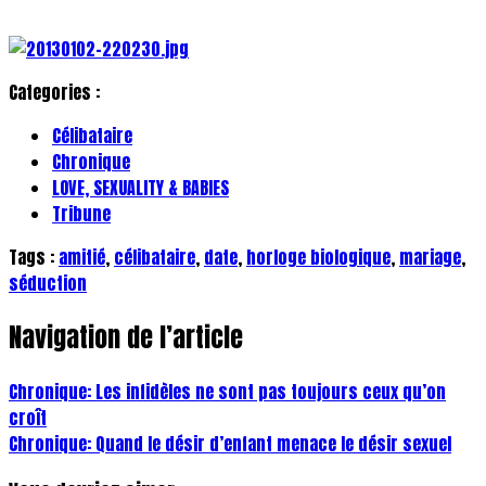
Categories :
Célibataire
Chronique
LOVE, SEXUALITY & BABIES
Tribune
Tags :
amitié
,
célibataire
,
date
,
horloge biologique
,
mariage
,
séduction
Navigation de l’article
Chronique: Les infidèles ne sont pas toujours ceux qu’on
croît
Chronique: Quand le désir d’enfant menace le désir sexuel