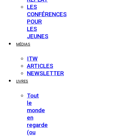
LES
CONFÉRENCES
POUR
LES
JEUNES
MÉDIAS
ITW
ARTICLES
NEWSLETTER
LIVRES
Tout
le
monde
en
regarde
(ou