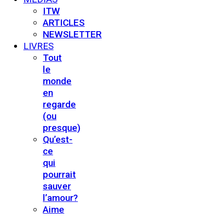
ITW
ARTICLES
NEWSLETTER
LIVRES
Tout
le
monde
en
regarde
(ou
presque)
Qu’est-
ce
qui
pourrait
sauver
l’amour?
Aime