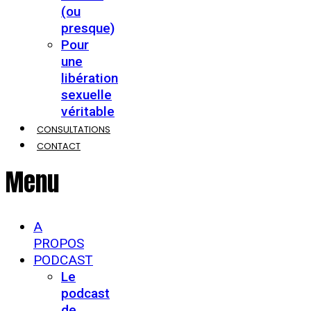
(ou
presque)
Pour
une
libération
sexuelle
véritable
CONSULTATIONS
CONTACT
Menu
A
PROPOS
PODCAST
Le
podcast
de