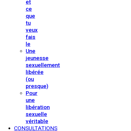
et
ce
que
tu
veux
fais
le
Une
jeunesse
sexuellement
libérée
(ou
presque)
Pour
une
libération
sexuelle
véritable
CONSULTATIONS