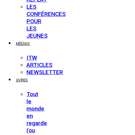
LES
CONFÉRENCES
POUR
LES
JEUNES
MÉDIAS
ITW
ARTICLES
NEWSLETTER
LIVRES
Tout
le
monde
en
regarde
(ou