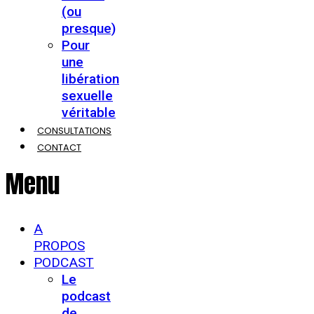
(ou
presque)
Pour
une
libération
sexuelle
véritable
CONSULTATIONS
CONTACT
Menu
A
PROPOS
PODCAST
Le
podcast
de