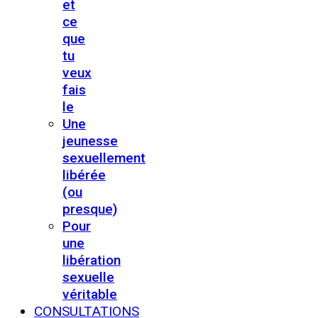
et
ce
que
tu
veux
fais
le
Une
jeunesse
sexuellement
libérée
(ou
presque)
Pour
une
libération
sexuelle
véritable
CONSULTATIONS