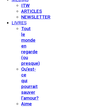
ITW
ARTICLES
NEWSLETTER
LIVRES
Tout
le
monde
en
regarde
(ou
presque)
Qu’est-
ce
qui
pourrait
sauver
l’amour?
Aime