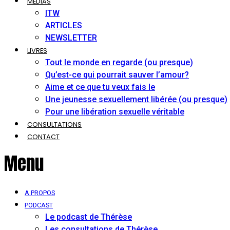
MÉDIAS
ITW
ARTICLES
NEWSLETTER
LIVRES
Tout le monde en regarde (ou presque)
Qu’est-ce qui pourrait sauver l’amour?
Aime et ce que tu veux fais le
Une jeunesse sexuellement libérée (ou presque)
Pour une libération sexuelle véritable
CONSULTATIONS
CONTACT
Menu
A PROPOS
PODCAST
Le podcast de Thérèse
Les consultations de Thérèse