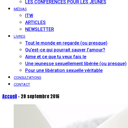
LES CONFÉRENCES POUR LES JEUNES
MÉDIAS
ITW
ARTICLES
NEWSLETTER
LIVRES
Tout le monde en regarde (ou presque)
Qu’est-ce qui pourrait sauver l’amour?
Aime et ce que tu veux fais le
Une jeunesse sexuellement libérée (ou presque)
Pour une libération sexuelle véritable
CONSULTATIONS
CONTACT
Accueil
- 28 septembre 2016