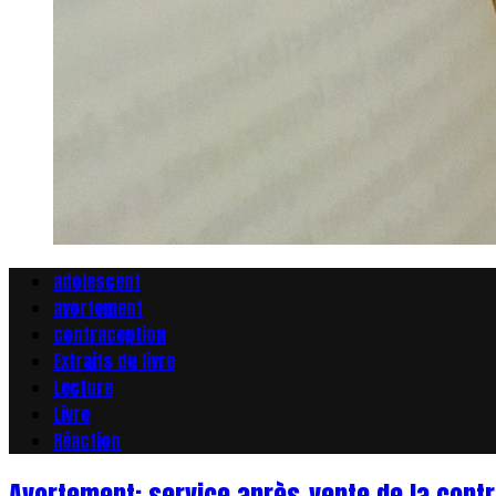
adolescent
avortement
contraception
Extraits du livre
Lecture
Livre
Réaction
Avortement: service après-vente de la contr