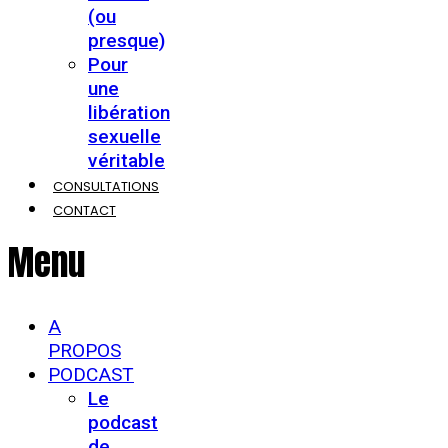
(ou
presque)
Pour
une
libération
sexuelle
véritable
CONSULTATIONS
CONTACT
Menu
A
PROPOS
PODCAST
Le
podcast
de