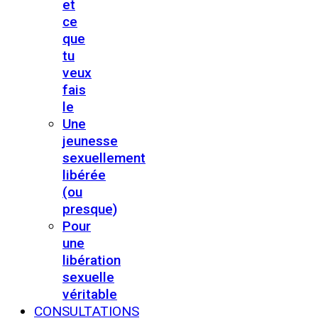
et
ce
que
tu
veux
fais
le
Une
jeunesse
sexuellement
libérée
(ou
presque)
Pour
une
libération
sexuelle
véritable
CONSULTATIONS