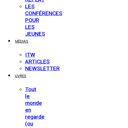
LES
CONFÉRENCES
POUR
LES
JEUNES
MÉDIAS
ITW
ARTICLES
NEWSLETTER
LIVRES
Tout
le
monde
en
regarde
(ou