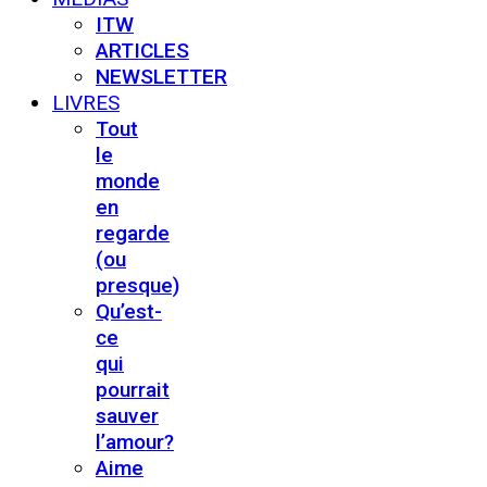
ITW
ARTICLES
NEWSLETTER
LIVRES
Tout
le
monde
en
regarde
(ou
presque)
Qu’est-
ce
qui
pourrait
sauver
l’amour?
Aime