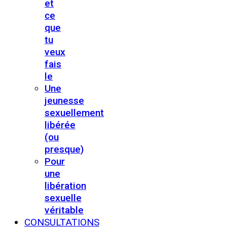
et
ce
que
tu
veux
fais
le
Une
jeunesse
sexuellement
libérée
(ou
presque)
Pour
une
libération
sexuelle
véritable
CONSULTATIONS