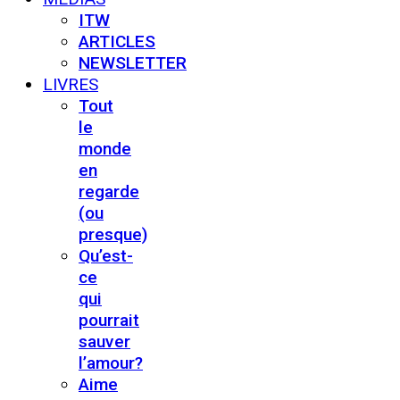
ITW
ARTICLES
NEWSLETTER
LIVRES
Tout
le
monde
en
regarde
(ou
presque)
Qu’est-
ce
qui
pourrait
sauver
l’amour?
Aime