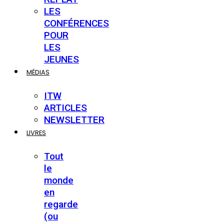
LES
CONFÉRENCES
POUR
LES
JEUNES
MÉDIAS
ITW
ARTICLES
NEWSLETTER
LIVRES
Tout
le
monde
en
regarde
(ou