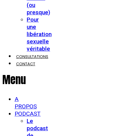
(ou
presque)
Pour
une
libération
sexuelle
véritable
CONSULTATIONS
CONTACT
Menu
A
PROPOS
PODCAST
Le
podcast
de