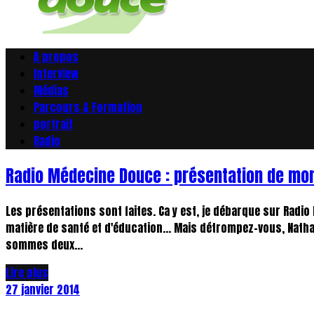
A propos
Interview
Médias
Parcours & Formation
portrait
Radio
Radio Médecine Douce : présentation de mon
Les présentations sont faites. Ca y est, je débarque sur Radi
matière de santé et d'éducation... Mais détrompez-vous, Nathal
sommes deux...
Lire plus
27 janvier 2014