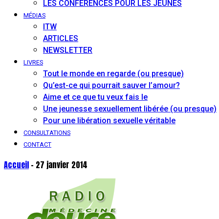
LES CONFÉRENCES POUR LES JEUNES
MÉDIAS
ITW
ARTICLES
NEWSLETTER
LIVRES
Tout le monde en regarde (ou presque)
Qu’est-ce qui pourrait sauver l’amour?
Aime et ce que tu veux fais le
Une jeunesse sexuellement libérée (ou presque)
Pour une libération sexuelle véritable
CONSULTATIONS
CONTACT
Accueil
- 27 janvier 2014