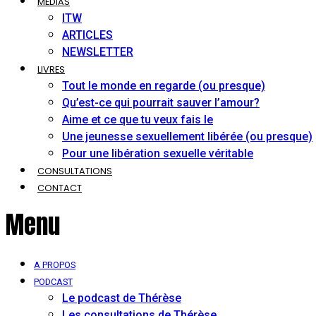
MÉDIAS
ITW
ARTICLES
NEWSLETTER
LIVRES
Tout le monde en regarde (ou presque)
Qu’est-ce qui pourrait sauver l’amour?
Aime et ce que tu veux fais le
Une jeunesse sexuellement libérée (ou presque)
Pour une libération sexuelle véritable
CONSULTATIONS
CONTACT
Menu
A PROPOS
PODCAST
Le podcast de Thérèse
Les consultations de Thérèse