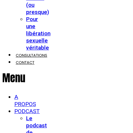
(ou
presque)
Pour
une
libération
sexuelle
véritable
CONSULTATIONS
CONTACT
Menu
A
PROPOS
PODCAST
Le
podcast
de