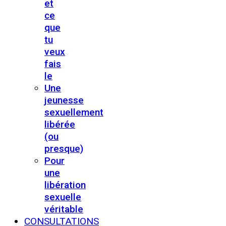
et
ce
que
tu
veux
fais
le
Une
jeunesse
sexuellement
libérée
(ou
presque)
Pour
une
libération
sexuelle
véritable
CONSULTATIONS