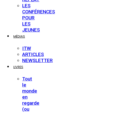
LES
CONFÉRENCES
POUR
LES
JEUNES
MÉDIAS
ITW
ARTICLES
NEWSLETTER
LIVRES
Tout
le
monde
en
regarde
(ou