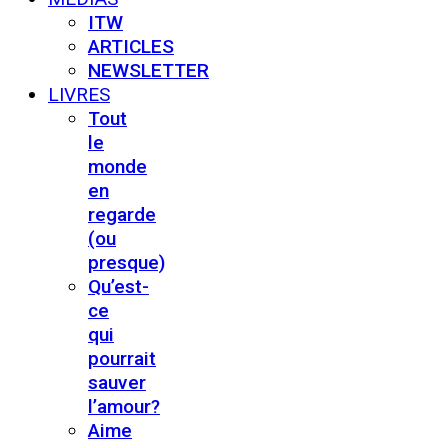
ITW
ARTICLES
NEWSLETTER
LIVRES
Tout
le
monde
en
regarde
(ou
presque)
Qu’est-
ce
qui
pourrait
sauver
l’amour?
Aime