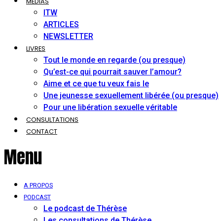
MÉDIAS
ITW
ARTICLES
NEWSLETTER
LIVRES
Tout le monde en regarde (ou presque)
Qu’est-ce qui pourrait sauver l’amour?
Aime et ce que tu veux fais le
Une jeunesse sexuellement libérée (ou presque)
Pour une libération sexuelle véritable
CONSULTATIONS
CONTACT
Menu
A PROPOS
PODCAST
Le podcast de Thérèse
Les consultations de Thérèse