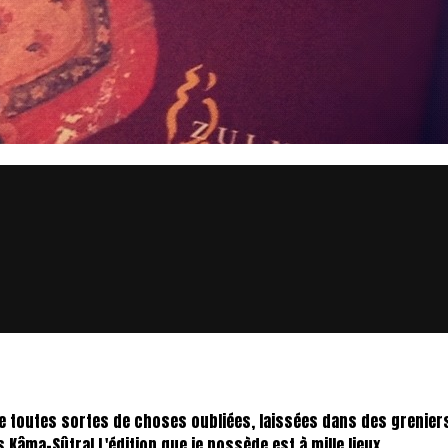
 toutes sortes de choses oubliées, laissées dans des greniers 
Kâma-Sûtra! L'édition que je possède est à mille lieux...