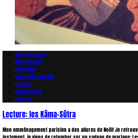
aphrodisiaque
Désir sexuel
Fantasme
harmonie sexuelle
Lecture
lecture sexo
recette
Lecture: les Kâma-Sûtra
Mon emménagement parisien a des allures de Noël! Je retrouve
justement, je viens de retomber sur un cadeau de mariage: Les 