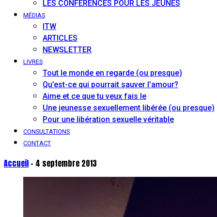
LES CONFÉRENCES POUR LES JEUNES
MÉDIAS
ITW
ARTICLES
NEWSLETTER
LIVRES
Tout le monde en regarde (ou presque)
Qu’est-ce qui pourrait sauver l’amour?
Aime et ce que tu veux fais le
Une jeunesse sexuellement libérée (ou presque)
Pour une libération sexuelle véritable
CONSULTATIONS
CONTACT
Accueil
- 4 septembre 2013