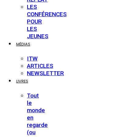
LES
CONFÉRENCES
POUR
LES
JEUNES
MÉDIAS
ITW
ARTICLES
NEWSLETTER
LIVRES
Tout
le
monde
en
regarde
(ou