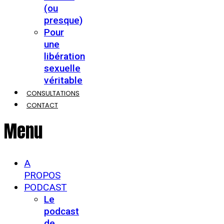
(ou
presque)
Pour
une
libération
sexuelle
véritable
CONSULTATIONS
CONTACT
Menu
A
PROPOS
PODCAST
Le
podcast
de