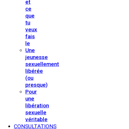
et
ce
que
tu
veux
fais
le
Une
jeunesse
sexuellement
libérée
(ou
presque)
Pour
une
libération
sexuelle
véritable
CONSULTATIONS