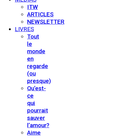
ITW
ARTICLES
NEWSLETTER
LIVRES
Tout
le
monde
en
regarde
(ou
presque)
Qu’est-
ce
qui
pourrait
sauver
l’amour?
Aime