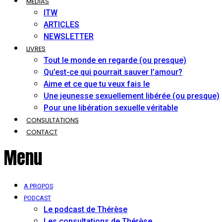
MÉDIAS
ITW
ARTICLES
NEWSLETTER
LIVRES
Tout le monde en regarde (ou presque)
Qu’est-ce qui pourrait sauver l’amour?
Aime et ce que tu veux fais le
Une jeunesse sexuellement libérée (ou presque)
Pour une libération sexuelle véritable
CONSULTATIONS
CONTACT
Menu
A PROPOS
PODCAST
Le podcast de Thérèse
Les consultations de Thérèse