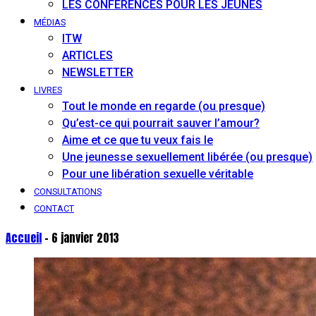
LES CONFÉRENCES POUR LES JEUNES
MÉDIAS
ITW
ARTICLES
NEWSLETTER
LIVRES
Tout le monde en regarde (ou presque)
Qu’est-ce qui pourrait sauver l’amour?
Aime et ce que tu veux fais le
Une jeunesse sexuellement libérée (ou presque)
Pour une libération sexuelle véritable
CONSULTATIONS
CONTACT
Accueil
- 6 janvier 2013