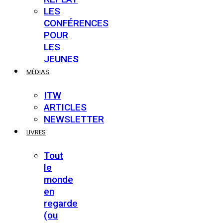
LES
CONFÉRENCES
POUR
LES
JEUNES
MÉDIAS
ITW
ARTICLES
NEWSLETTER
LIVRES
Tout
le
monde
en
regarde
(ou