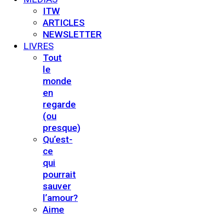
ITW
ARTICLES
NEWSLETTER
LIVRES
Tout
le
monde
en
regarde
(ou
presque)
Qu’est-
ce
qui
pourrait
sauver
l’amour?
Aime