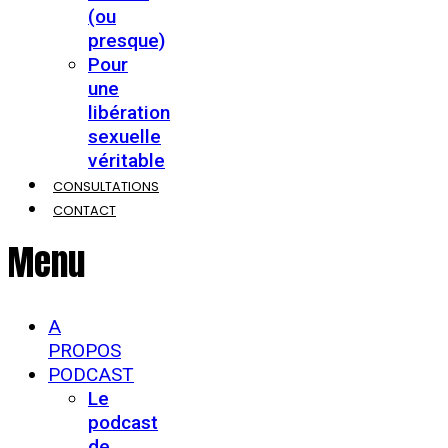
(ou
presque)
Pour
une
libération
sexuelle
véritable
CONSULTATIONS
CONTACT
Menu
A
PROPOS
PODCAST
Le
podcast
de