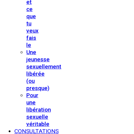
et
ce
que
tu
veux
fais
le
Une
jeunesse
sexuellement
libérée
(ou
presque)
Pour
une
libération
sexuelle
véritable
CONSULTATIONS