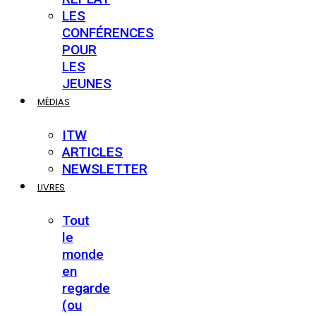
LES
CONFÉRENCES
POUR
LES
JEUNES
MÉDIAS
ITW
ARTICLES
NEWSLETTER
LIVRES
Tout
le
monde
en
regarde
(ou