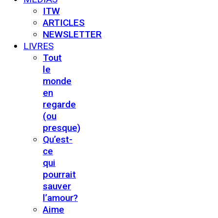
ITW
ARTICLES
NEWSLETTER
LIVRES
Tout
le
monde
en
regarde
(ou
presque)
Qu’est-
ce
qui
pourrait
sauver
l’amour?
Aime