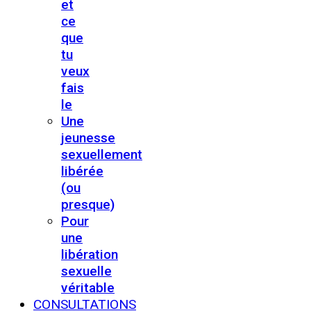
et
ce
que
tu
veux
fais
le
Une
jeunesse
sexuellement
libérée
(ou
presque)
Pour
une
libération
sexuelle
véritable
CONSULTATIONS