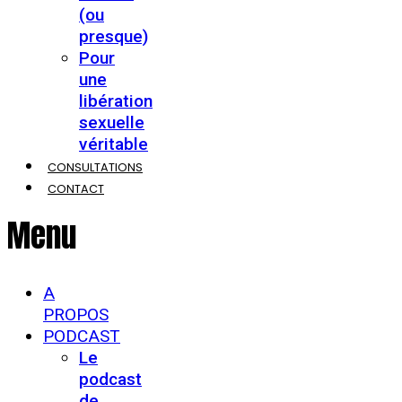
(ou
presque)
Pour
une
libération
sexuelle
véritable
CONSULTATIONS
CONTACT
Menu
A
PROPOS
PODCAST
Le
podcast
de