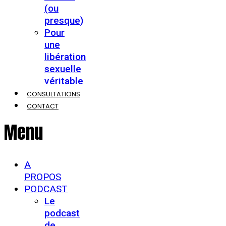
(ou
presque)
Pour
une
libération
sexuelle
véritable
CONSULTATIONS
CONTACT
Menu
A
PROPOS
PODCAST
Le
podcast
de