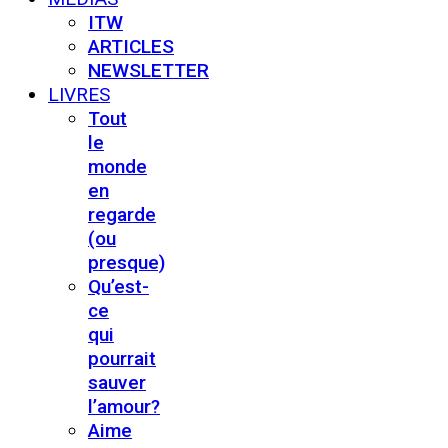
ITW
ARTICLES
NEWSLETTER
LIVRES
Tout
le
monde
en
regarde
(ou
presque)
Qu’est-
ce
qui
pourrait
sauver
l’amour?
Aime