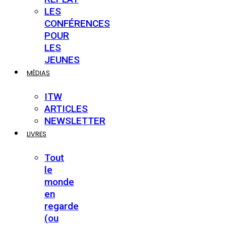
LES
CONFÉRENCES
POUR
LES
JEUNES
MÉDIAS
ITW
ARTICLES
NEWSLETTER
LIVRES
Tout
le
monde
en
regarde
(ou