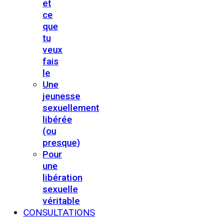
et
ce
que
tu
veux
fais
le
Une
jeunesse
sexuellement
libérée
(ou
presque)
Pour
une
libération
sexuelle
véritable
CONSULTATIONS