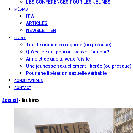
LES CONFÉRENCES POUR LES JEUNES
MÉDIAS
ITW
ARTICLES
NEWSLETTER
LIVRES
Tout le monde en regarde (ou presque)
Qu’est-ce qui pourrait sauver l’amour?
Aime et ce que tu veux fais le
Une jeunesse sexuellement libérée (ou presque)
Pour une libération sexuelle véritable
CONSULTATIONS
CONTACT
Accueil
- Archives