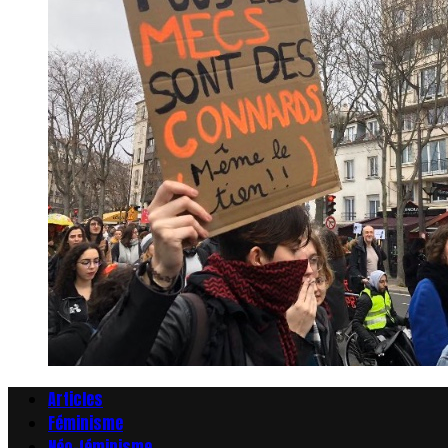
Articles
Féminisme
Néo-féminisme