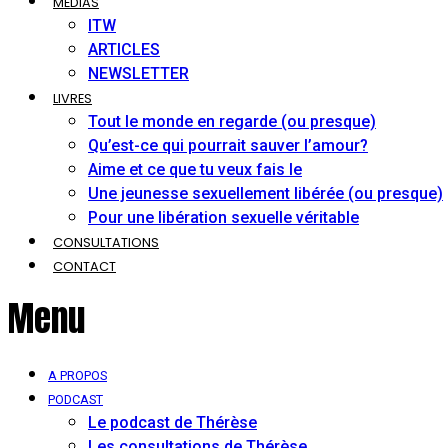
MÉDIAS
ITW
ARTICLES
NEWSLETTER
LIVRES
Tout le monde en regarde (ou presque)
Qu’est-ce qui pourrait sauver l’amour?
Aime et ce que tu veux fais le
Une jeunesse sexuellement libérée (ou presque)
Pour une libération sexuelle véritable
CONSULTATIONS
CONTACT
Menu
A PROPOS
PODCAST
Le podcast de Thérèse
Les consultations de Thérèse