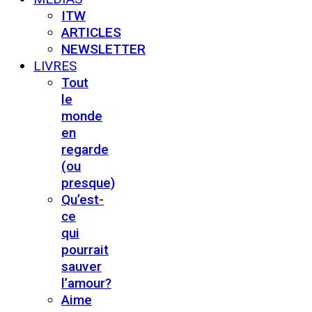
ITW
ARTICLES
NEWSLETTER
LIVRES
Tout
le
monde
en
regarde
(ou
presque)
Qu’est-
ce
qui
pourrait
sauver
l’amour?
Aime