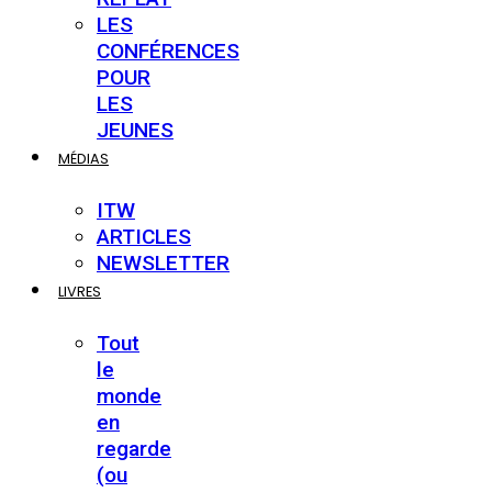
LES
CONFÉRENCES
POUR
LES
JEUNES
MÉDIAS
ITW
ARTICLES
NEWSLETTER
LIVRES
Tout
le
monde
en
regarde
(ou