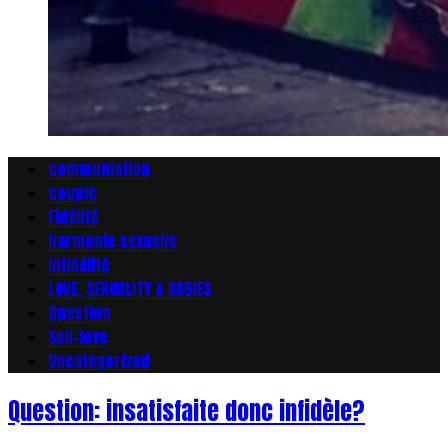
communiation
couple
Fidélité
harmonie sexuelle
Infidélité
LOVE, SEXUALITY & BABIES
Question
Self-love
Uncategorized
Question: insatisfaite donc infidèle?