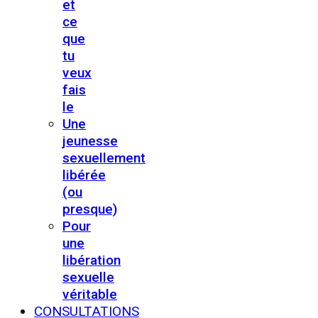
et
ce
que
tu
veux
fais
le
Une
jeunesse
sexuellement
libérée
(ou
presque)
Pour
une
libération
sexuelle
véritable
CONSULTATIONS