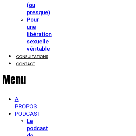
(ou
presque)
Pour
une
libération
sexuelle
véritable
CONSULTATIONS
CONTACT
Menu
A
PROPOS
PODCAST
Le
podcast
de