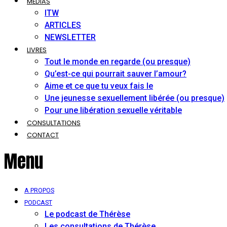
MÉDIAS
ITW
ARTICLES
NEWSLETTER
LIVRES
Tout le monde en regarde (ou presque)
Qu’est-ce qui pourrait sauver l’amour?
Aime et ce que tu veux fais le
Une jeunesse sexuellement libérée (ou presque)
Pour une libération sexuelle véritable
CONSULTATIONS
CONTACT
Menu
A PROPOS
PODCAST
Le podcast de Thérèse
Les consultations de Thérèse