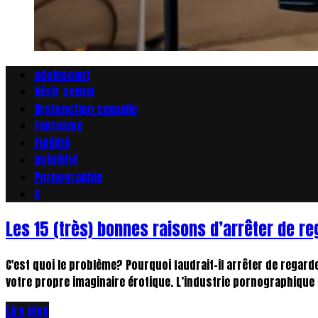
adolescent
Désir sexuel
Dysfonction sexuelle
Fantasme
Fidélité
Infidélité
Pornographie
X
Les 15 (très) bonnes raisons d’arrêter de re
C'est quoi le problème? Pourquoi faudrait-il arrêter de regar
votre propre imaginaire érotique. L’industrie pornographique o
Lire plus