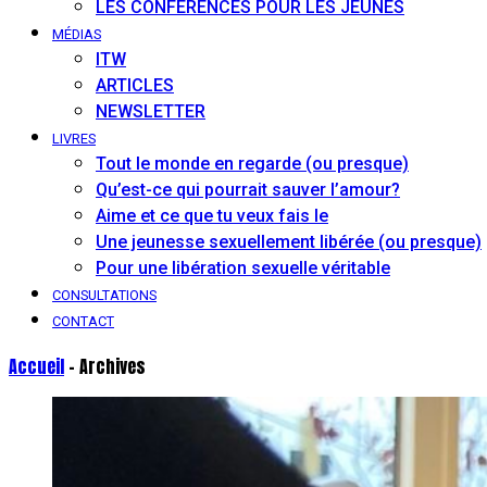
LES CONFÉRENCES POUR LES JEUNES
MÉDIAS
ITW
ARTICLES
NEWSLETTER
LIVRES
Tout le monde en regarde (ou presque)
Qu’est-ce qui pourrait sauver l’amour?
Aime et ce que tu veux fais le
Une jeunesse sexuellement libérée (ou presque)
Pour une libération sexuelle véritable
CONSULTATIONS
CONTACT
Accueil
- Archives