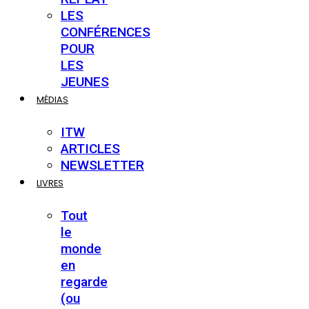
LES
CONFÉRENCES
POUR
LES
JEUNES
MÉDIAS
ITW
ARTICLES
NEWSLETTER
LIVRES
Tout
le
monde
en
regarde
(ou