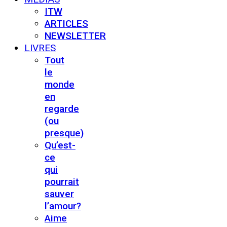
ITW
ARTICLES
NEWSLETTER
LIVRES
Tout
le
monde
en
regarde
(ou
presque)
Qu’est-
ce
qui
pourrait
sauver
l’amour?
Aime