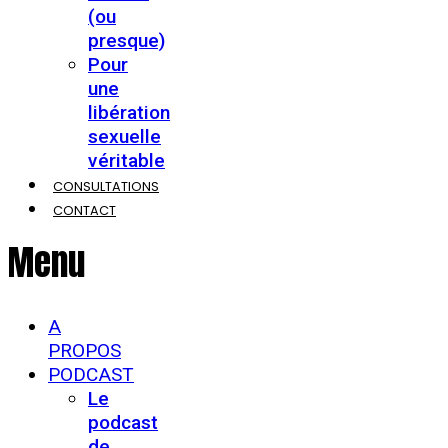
(ou
presque)
Pour
une
libération
sexuelle
véritable
CONSULTATIONS
CONTACT
Menu
A
PROPOS
PODCAST
Le
podcast
de