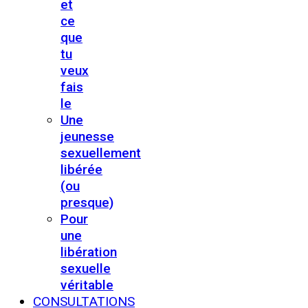
et
ce
que
tu
veux
fais
le
Une
jeunesse
sexuellement
libérée
(ou
presque)
Pour
une
libération
sexuelle
véritable
CONSULTATIONS