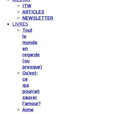
ITW
ARTICLES
NEWSLETTER
LIVRES
Tout
le
monde
en
regarde
(ou
presque)
Qu’est-
ce
qui
pourrait
sauver
l’amour?
Aime