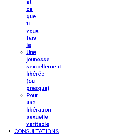
et
ce
que
tu
veux
fais
le
Une
jeunesse
sexuellement
libérée
(ou
presque)
Pour
une
libération
sexuelle
véritable
CONSULTATIONS