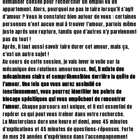
demander conseil pour rechercher un emploi ou un
appartement. Alors, pourquoi ne pas le faire lorsqu’il s’agit
d’amour ? Vous le constatez bien autour de vous : certaines
personnes n’ont aucun mal à trouver l’amour, parfois même
juste après une rupture, tandis que d’autres n’y parviennent
pas du tout !
Après, il faut aussi savoir faire durer cet amour, mais ça,
c’est un autre sujet !
Au cours de cette session, je vais lever le voile sur la
mécanique des relations amoureuses.
Oui, il existe des
mécanismes clairs et compréhensibles derrière la quête de
l’amour. Une fois que vous aurez assimilé ce
fonctionnement, vous pourrez identifier les points de
blocage spécifiques qui vous empêchent de rencontrer
l’amour.
Chaque parcours est unique, et il est essentiel de
repérer ce qui peut vous freiner dans votre recherche.
La Masterclass dure une heure et demi, avec 45 minutes
d’explications et 45 minutes de questions-réponses. Forte
de mes 20 années d’expérience dans l’accompagnement