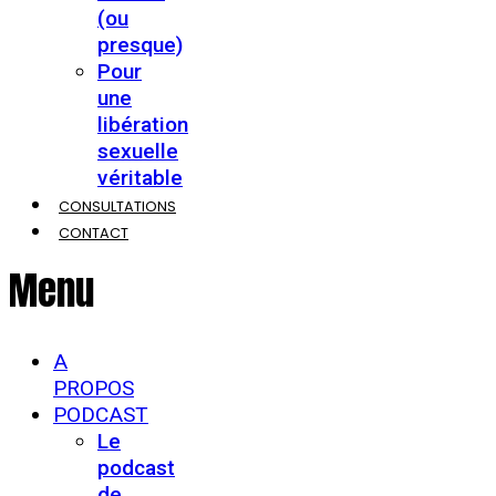
(ou
presque)
Pour
une
libération
sexuelle
véritable
CONSULTATIONS
CONTACT
Menu
A
PROPOS
PODCAST
Le
podcast
de