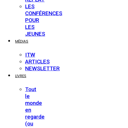
LES
CONFÉRENCES
POUR
LES
JEUNES
MÉDIAS
ITW
ARTICLES
NEWSLETTER
LIVRES
Tout
le
monde
en
regarde
(ou