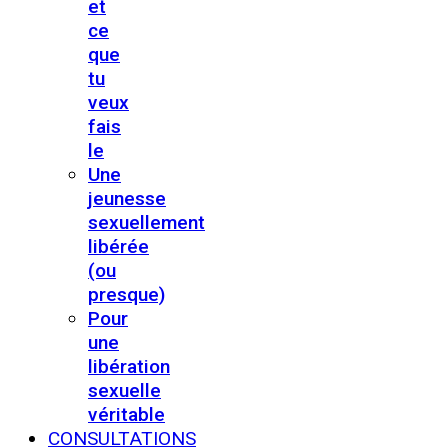
et
ce
que
tu
veux
fais
le
Une
jeunesse
sexuellement
libérée
(ou
presque)
Pour
une
libération
sexuelle
véritable
CONSULTATIONS