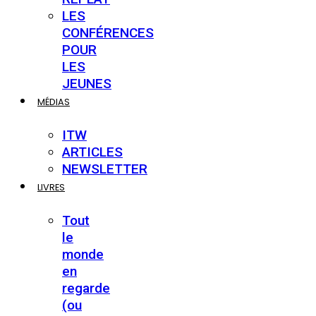
LES
CONFÉRENCES
POUR
LES
JEUNES
MÉDIAS
ITW
ARTICLES
NEWSLETTER
LIVRES
Tout
le
monde
en
regarde
(ou