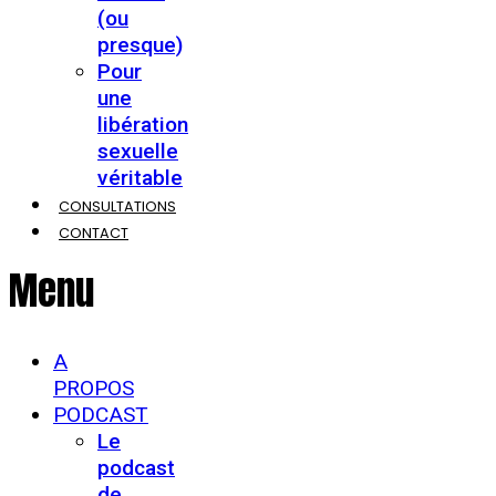
(ou
presque)
Pour
une
libération
sexuelle
véritable
CONSULTATIONS
CONTACT
Menu
A
PROPOS
PODCAST
Le
podcast
de