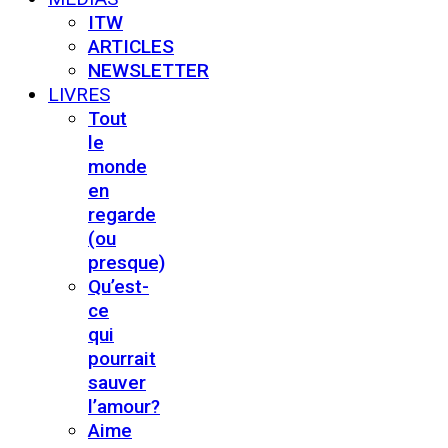
ITW
ARTICLES
NEWSLETTER
LIVRES
Tout
le
monde
en
regarde
(ou
presque)
Qu’est-
ce
qui
pourrait
sauver
l’amour?
Aime