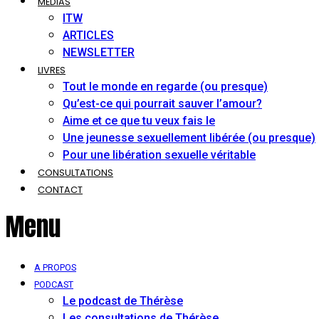
MÉDIAS
ITW
ARTICLES
NEWSLETTER
LIVRES
Tout le monde en regarde (ou presque)
Qu’est-ce qui pourrait sauver l’amour?
Aime et ce que tu veux fais le
Une jeunesse sexuellement libérée (ou presque)
Pour une libération sexuelle véritable
CONSULTATIONS
CONTACT
Menu
A PROPOS
PODCAST
Le podcast de Thérèse
Les consultations de Thérèse