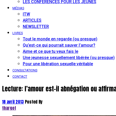
LES CONFÉRENCES POUR LES JEUNES
MÉDIAS
ITW
ARTICLES
NEWSLETTER
LIVRES
Tout le monde en regarde (ou presque)
Qu’est-ce qui pourrait sauver l’amour?
Aime et ce que tu veux fais le
Une jeunesse sexuellement libérée (ou presque)
Pour une libération sexuelle véritable
CONSULTATIONS
CONTACT
Lecture: l’amour est-il abnégation ou affirm
18 avril 2013
Posted By
thargot