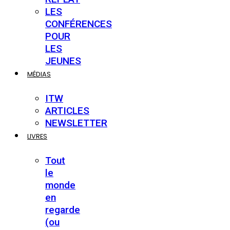
LES
CONFÉRENCES
POUR
LES
JEUNES
MÉDIAS
ITW
ARTICLES
NEWSLETTER
LIVRES
Tout
le
monde
en
regarde
(ou