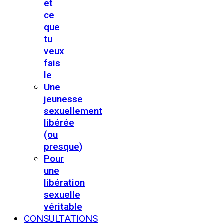
et
ce
que
tu
veux
fais
le
Une
jeunesse
sexuellement
libérée
(ou
presque)
Pour
une
libération
sexuelle
véritable
CONSULTATIONS