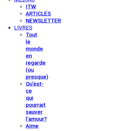
ITW
ARTICLES
NEWSLETTER
LIVRES
Tout
le
monde
en
regarde
(ou
presque)
Qu’est-
ce
qui
pourrait
sauver
l’amour?
Aime