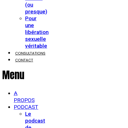
(ou
presque)
Pour
une
libération
sexuelle
véritable
CONSULTATIONS
CONTACT
Menu
A
PROPOS
PODCAST
Le
podcast
de